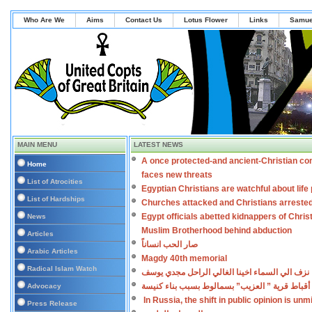
Who Are We
Aims
Contact Us
Lotus Flower
Links
Samue
MAIN MENU
LATEST NEWS
A once protected-and ancient-Christian co
Home
faces new threats
List of Atrocities
Egyptian Christians are watchful about lif
List of Hardships
Churches attacked and Christians arreste
Egypt officials abetted kidnappers of Chris
News
Muslim Brotherhood behind abduction
Articles
صار الحب انساناً
Arabic Articles
Magdy 40th memorial
Radical Islam Watch
نزف الي السماء اخينا الغالي الراحل مجدي يوسف
أقباط قرية ” العزيب” بسمالوط بسبب بناء كنيسة
Advocacy
In Russia, the shift in public opinion is un
Press Release