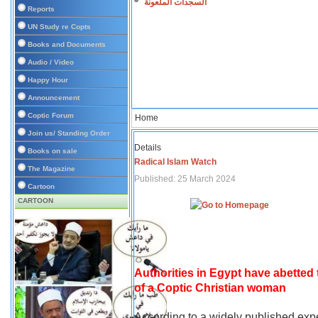
السجدات الملعونة
Reports
UN Study re Copts
Books and Documents
Audio / Video
Happy Hour
Announcement
Coptic Forum
Home
Join us/ Standing Order
Details
Books on sale
Radical Islam Watch
The Magazine
Published: 25 March 2024
Cartoon
CARTOON
Authorities in Egypt have abetted
of a Coptic Christian woman
According to a widely published expe