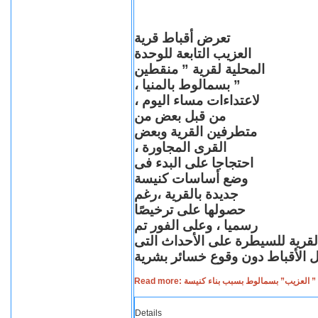
تعرض أقباط قرية
العزيب التابعة للوحدة
المحلية لقرية ” منقطين
” بسمالوط بالمنيا ،
لاعتداءات مساء اليوم ،
من قبل بعض من
متطرفين القرية وبعض
القرى المجاورة ،
احتجاجا على البدء فى
وضع أساسات كنيسة
جديدة بالقرية ،رغم
حصولها على ترخيصًا
رسميا ، وعلى الفور تم
القرية للسيطرة على الأحداث التى
Read more: لعزيب” بسمالوط بسبب بناء كنيسة
Details