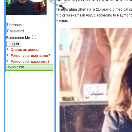
Irene Ibrahim Shehata, a 21-year-old medical s
mid-term exams in Asyut, according to Raymond 
Institute.
Remember Me
Log in
Create an account
Forgot your username?
Forgot your password?
SYNDICATE