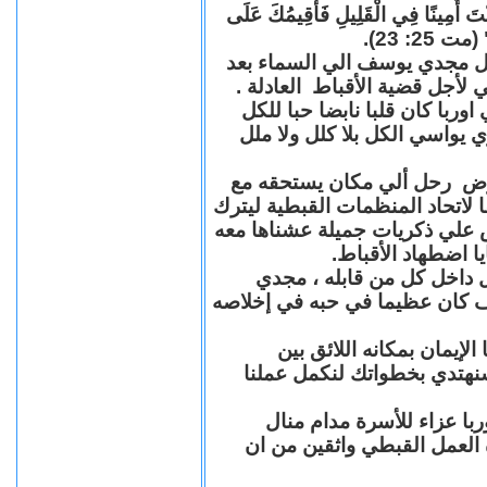
"كُنْتَ أَمِينًا فِي الْقَلِيلِ فَأُقِيمُكَ عَلَى
(مت 25: 23
حل مجدي يوسف الي السماء بعد
ي لأجل قضية الأقباط العادلة
با كان قلبا نابضا حبا للكل
 يواسي الكل بلا كلل ولا ملل
مرض رحل ألي مكان يستحقه مع
 لاتحاد المنظمات القبطية ليترك
ش علي ذكريات جميلة عشناها معه
يا اضطهاد الأقباط
 داخل كل من قابله ، مجدي
كان عظيما في حبه في إخلاصه
لإيمان بمكانه اللائق بين
نهتدي بخطواتك لنكمل عملنا
با عزاء للأسرة مدام منال
ة العمل القبطي واثقين من ان