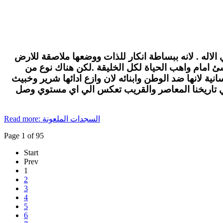
الاله . لانه ببساطة انكار للذات ووضعها ملاصقة للارض
لاشئ امام واهب الحياة لكل الخليقة .لكن هناك نوع من
ة لانها ضد الوطن وابنائه لان وازع ادائها شرير وخبيث
في تاريخنا المعاصر والقريب تعكس الي اي مستوي وصل
Read more: السجدات الملعونة
Page 1 of 95
Start
Prev
1
2
3
4
5
6