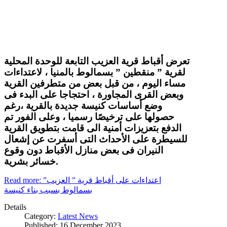
تعرض أقباط قرية العزيب التابعة للوحدة المحلية
لقرية ” منقطين ” بسمالوط بالمنيا ، لاعتداءات
مساء اليوم ، من قبل بعض من متطرفين القرية
وبعض القرى المجاورة ، احتجاجا على البدء فى
وضع أساسات كنيسة جديدة بالقرية ،رغم
حصولها على ترخيصًا رسميا ، وعلى الفور تم
الدفع بتعزيزات أمنية الى قامت بتطويق القرية
للسيطرة على الأحداث التى أسفرت عن إشعال
النيران فى بعض منازل الأقباط دون وقوع
خسائر بشرية.
Read more: اعتداءات على أقباط قرية ” العزيب”
بسمالوط بسبب بناء كنيسة
Details
Category:
Latest News
Published: 16 December 2023