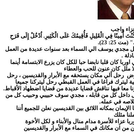
زاء واج
ب
" كُنْتَ أَمِينًا فِي الْقَلِيلِ فَأُقِيمُكَ عَلَى الْكَثِيرِ. اُدْخُلْ إِلَى فَرَحِ
." (مت 25: 23
احل مجدي يوسف الي السماء بعد سنوات عديدة من العمل
عادلة
ا كان قلبا نابضا حبا للكل كان يزرع الابتسامة أينما
ا ملل كان عنون للحب والعطاء
رض رحل ألي مكان يستحقه مع الأبرار والقديسين ، رحل
ة ليترك فراغا في العمل القبطي رحل ليتركنا جميعا
ا معا فيها نناقش قضايا عديدة من قضايا اضطهاد الأقباط
بل داخل كل من قابله ، مجدي سوف حبيبي وحبيب كل من
لاصه في عمله
لإيمان بمكانه اللائق بين القديسين نعلن للجميع أننا
نا مثلك
ا عزاء للأسرة مدام منال والأبناء و لكل الأخوة
ن من ان مكانك في السماء مع الأبرار والقديسين