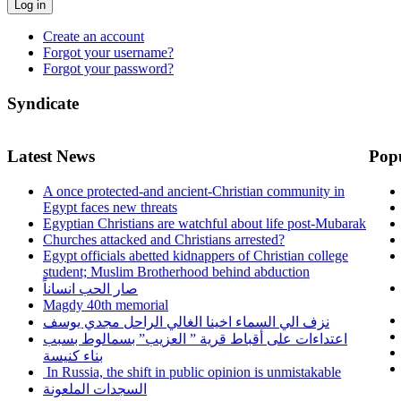
Log in
Create an account
Forgot your username?
Forgot your password?
Syndicate
Latest News
Pop
A once protected-and ancient-Christian community in
Egypt faces new threats
Egyptian Christians are watchful about life post-Mubarak
Churches attacked and Christians arrested?
Egypt officials abetted kidnappers of Christian college
student; Muslim Brotherhood behind abduction
صار الحب انساناً
Magdy 40th memorial
نزف الي السماء اخينا الغالي الراحل مجدي يوسف
اعتداءات على أقباط قرية ” العزيب” بسمالوط بسبب
بناء كنيسة
In Russia, the shift in public opinion is unmistakable
السجدات الملعونة