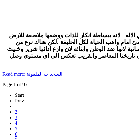
الاله . لانه ببساطة انكار للذات ووضعها ملاصقة للارض
لاشئ امام واهب الحياة لكل الخليقة .لكن هناك نوع من
ة لانها ضد الوطن وابنائه لان وازع ادائها شرير وخبيث
في تاريخنا المعاصر والقريب تعكس الي اي مستوي وصل
Read more: السجدات الملعونة
Page 1 of 95
Start
Prev
1
2
3
4
5
6