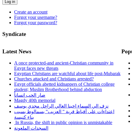
Log in
Create an account
Forgot your username?
Forgot your password?
Syndicate
Latest News
Pop
A once protected-and ancient-Christian community in
Egypt faces new threats
Egyptian Christians are watchful about life post-Mubarak
Churches attacked and Christians arrested?
Egypt officials abetted kidnappers of Christian college
student; Muslim Brotherhood behind abduction
صار الحب انساناً
Magdy 40th memorial
نزف الي السماء اخينا الغالي الراحل مجدي يوسف
اعتداءات على أقباط قرية ” العزيب” بسمالوط بسبب
بناء كنيسة
In Russia, the shift in public opinion is unmistakable
السجدات الملعونة