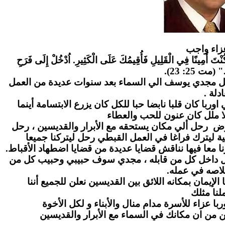
زاء واج
ب
" كُنْتَ أَمِينًا فِي الْقَلِيلِ فَأُقِيمُكَ عَلَى الْكَثِيرِ. اُدْخُلْ إِلَى فَرَحِ
." (مت 25: 23
احل مجدي يوسف الي السماء بعد سنوات عديدة من العمل
عادلة
ا كان قلبا نابضا حبا للكل كان يزرع الابتسامة أينما
ا ملل كان عنون للحب والعطاء
رض رحل ألي مكان يستحقه مع الأبرار والقديسين ، رحل
ة ليترك فراغا في العمل القبطي رحل ليتركنا جميعا
ا معا فيها نناقش قضايا عديدة من قضايا اضطهاد الأقباط
بل داخل كل من قابله ، مجدي سوف حبيبي وحبيب كل من
لاصه في عمله
لإيمان بمكانه اللائق بين القديسين نعلن للجميع أننا
نا مثلك
ا عزاء للأسرة مدام منال والأبناء و لكل الأخوة
ن من ان مكانك في السماء مع الأبرار والقديسين