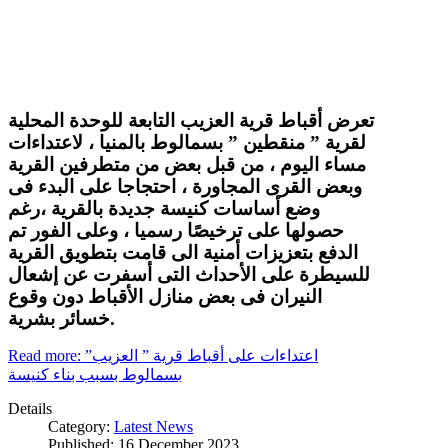
تعرض أقباط قرية العزيب التابعة للوحدة المحلية
لقرية ” منقطين ” بسمالوط بالمنيا ، لاعتداءات
مساء اليوم ، من قبل بعض من متطرفين القرية
وبعض القرى المجاورة ، احتجاجا على البدء فى
وضع أساسات كنيسة جديدة بالقرية ،رغم
حصولها على ترخيصًا رسميا ، وعلى الفور تم
الدفع بتعزيزات أمنية الى قامت بتطويق القرية
للسيطرة على الأحداث التى أسفرت عن إشعال
النيران فى بعض منازل الأقباط دون وقوع
خسائر بشرية.
Read more: اعتداءات على أقباط قرية ” العزيب”
بسمالوط بسبب بناء كنيسة
Details
Category:
Latest News
Published: 16 December 2023