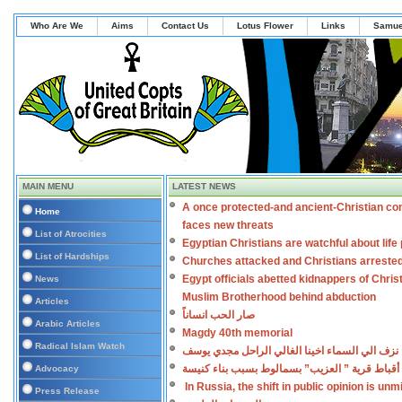
Who Are We
Aims
Contact Us
Lotus Flower
Links
Samue
MAIN MENU
LATEST NEWS
A once protected-and ancient-Christian co
Home
faces new threats
List of Atrocities
Egyptian Christians are watchful about lif
List of Hardships
Churches attacked and Christians arreste
Egypt officials abetted kidnappers of Chris
News
Muslim Brotherhood behind abduction
Articles
صار الحب انساناً
Arabic Articles
Magdy 40th memorial
Radical Islam Watch
نزف الي السماء اخينا الغالي الراحل مجدي يوسف
أقباط قرية ” العزيب” بسمالوط بسبب بناء كنيسة
Advocacy
In Russia, the shift in public opinion is un
Press Release