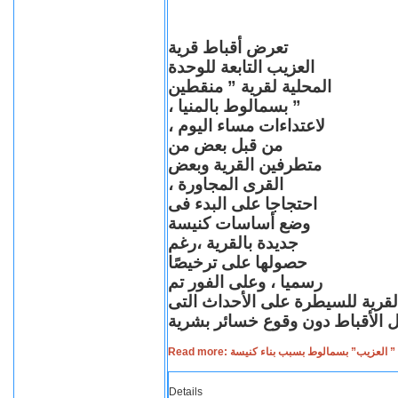
تعرض أقباط قرية
العزيب التابعة للوحدة
المحلية لقرية ” منقطين
” بسمالوط بالمنيا ،
لاعتداءات مساء اليوم ،
من قبل بعض من
متطرفين القرية وبعض
القرى المجاورة ،
احتجاجا على البدء فى
وضع أساسات كنيسة
جديدة بالقرية ،رغم
حصولها على ترخيصًا
رسميا ، وعلى الفور تم
القرية للسيطرة على الأحداث التى
Read more: لعزيب” بسمالوط بسبب بناء كنيسة
Details