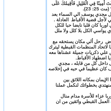
"كُنْتَ أَمِينًا فِي الْقَلِيلِ فَأُقِيمُكَ عَلَى
(مت 25: 23
حل مجدي يوسف الي السماء بعد
ي لأجل قضية الأقباط العادلة
با كان قلبا نابضا حبا للكل
 يواسي الكل بلا كلل ولا ملل
مرض رحل ألي مكان يستحقه مع
 لاتحاد المنظمات القبطية ليترك
ش علي ذكريات جميلة عشناها معه
يا اضطهاد الأقباط
 داخل كل من قابله ، مجدي
كان عظيما في حبه في إخلاصه
لإيمان بمكانه اللائق بين
نهتدي بخطواتك لنكمل عملنا
با عزاء للأسرة مدام منال
ة العمل القبطي واثقين من ان