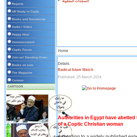
السجدات الملعونة
Reports
UN Study re Copts
Books and Documents
Audio / Video
Happy Hour
Announcement
Coptic Forum
Home
Join us/ Standing Order
Details
Books on sale
Radical Islam Watch
The Magazine
Published: 25 March 2024
Cartoon
CARTOON
Authorities in Egypt have abetted
of a Coptic Christian woman
According to a widely published expe