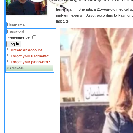
Irene Ibrahim Shehata, a 21-year-old medical s
mid-term exams in Asyut, according to Raymond 
Institute.
Remember Me
Log in
Create an account
Forgot your username?
Forgot your password?
SYNDICATE