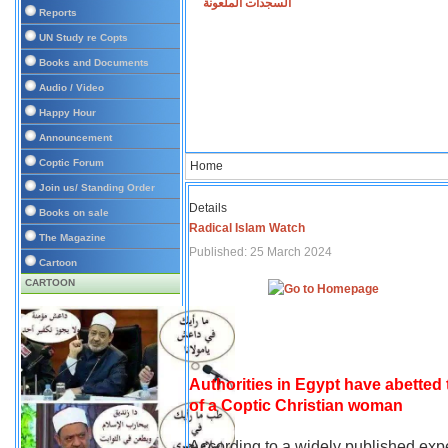
السجدات الملعونة
Reports
UN Study re Copts
Books and Documents
Audio / Video
Happy Hour
Announcement
Coptic Forum
Home
Join us/ Standing Order
Details
Books on sale
Radical Islam Watch
The Magazine
Published: 25 March 2024
Cartoon
CARTOON
Authorities in Egypt have abetted
of a Coptic Christian woman
According to a widely published expe