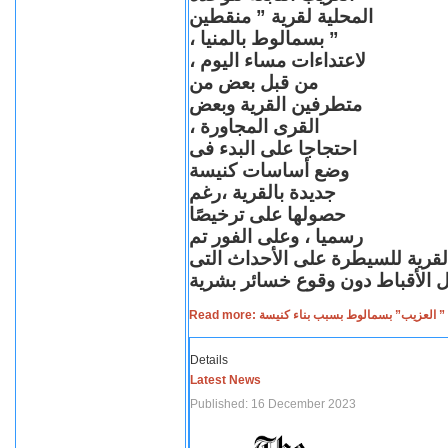
المحلية لقرية ” منقطين
” بسمالوط بالمنيا ،
لاعتداءات مساء اليوم ،
من قبل بعض من
متطرفين القرية وبعض
القرى المجاورة ،
احتجاجا على البدء فى
وضع أساسات كنيسة
جديدة بالقرية ،رغم
حصولها على ترخيصًا
رسميا ، وعلى الفور تم
القرية للسيطرة على الأحداث التى
Read more: لعزيب” بسمالوط بسبب بناء كنيسة
Details
Latest News
Published: 16 December 2023