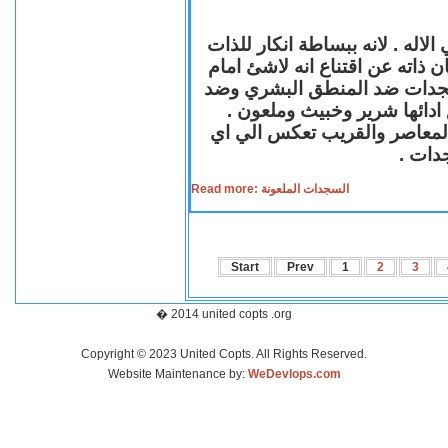
لاله . لانه ببساطة انكار للذات
ن ذاته عن اقتناع انه لاشئ امام
لسجدات ضد المنطق البشري وضد
ازع ادائها شرير وخبيث وملعون
 المعاصر والقريب تعكس الي اي
سجدات
Read more: السجدات الملعونة
Start
Prev
1
2
3
� 2014 united copts .org
Copyright © 2023 United Copts. All Rights Reserved.
Website Maintenance by:
WeDevlops.com