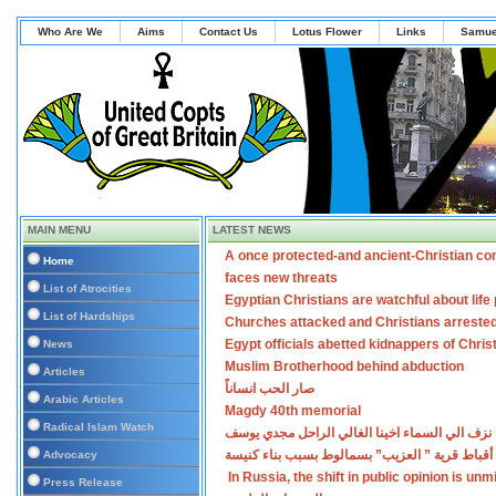
Who Are We
Aims
Contact Us
Lotus Flower
Links
Samue
MAIN MENU
LATEST NEWS
A once protected-and ancient-Christian co
Home
faces new threats
List of Atrocities
Egyptian Christians are watchful about lif
List of Hardships
Churches attacked and Christians arreste
Egypt officials abetted kidnappers of Chris
News
Muslim Brotherhood behind abduction
Articles
صار الحب انساناً
Arabic Articles
Magdy 40th memorial
Radical Islam Watch
نزف الي السماء اخينا الغالي الراحل مجدي يوسف
أقباط قرية ” العزيب” بسمالوط بسبب بناء كنيسة
Advocacy
In Russia, the shift in public opinion is un
Press Release