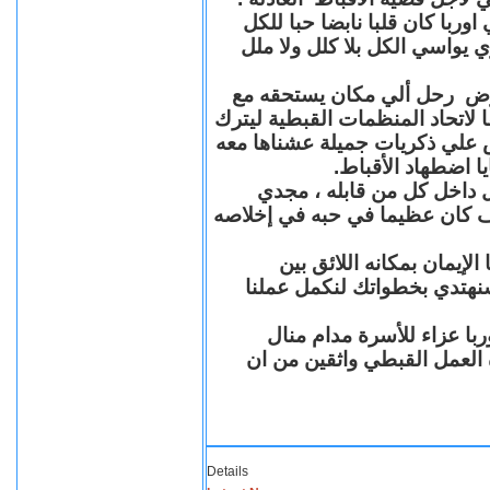
با كان قلبا نابضا حبا للكل
 يواسي الكل بلا كلل ولا ملل
مرض رحل ألي مكان يستحقه مع
 لاتحاد المنظمات القبطية ليترك
ش علي ذكريات جميلة عشناها معه
يا اضطهاد الأقباط
 داخل كل من قابله ، مجدي
كان عظيما في حبه في إخلاصه
لإيمان بمكانه اللائق بين
نهتدي بخطواتك لنكمل عملنا
با عزاء للأسرة مدام منال
ة العمل القبطي واثقين من ان
Details