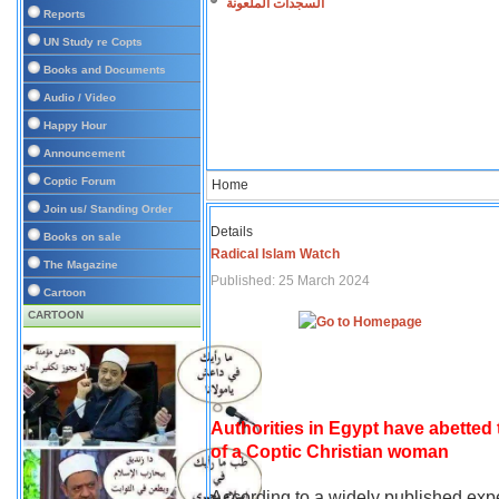
السجدات الملعونة
Reports
UN Study re Copts
Books and Documents
Audio / Video
Happy Hour
Announcement
Coptic Forum
Home
Join us/ Standing Order
Details
Books on sale
Radical Islam Watch
The Magazine
Published: 25 March 2024
Cartoon
CARTOON
Authorities in Egypt have abetted
of a Coptic Christian woman
According to a widely published expe