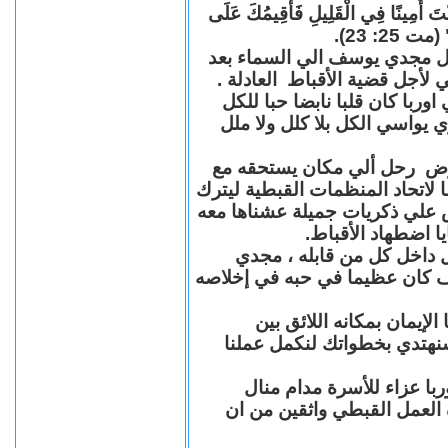
"كُنْتَ أَمِينًا فِي الْقَلِيلِ فَأُقِيمُكَ عَلَى
(مت 25: 23
حل مجدي يوسف الي السماء بعد
ي لأجل قضية الأقباط العادلة
با كان قلبا نابضا حبا للكل
 يواسي الكل بلا كلل ولا ملل
مرض رحل ألي مكان يستحقه مع
 لاتحاد المنظمات القبطية ليترك
ش علي ذكريات جميلة عشناها معه
يا اضطهاد الأقباط
 داخل كل من قابله ، مجدي
كان عظيما في حبه في إخلاصه
لإيمان بمكانه اللائق بين
نهتدي بخطواتك لنكمل عملنا
با عزاء للأسرة مدام منال
ة العمل القبطي واثقين من ان