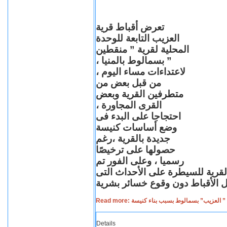
تعرض أقباط قرية
العزيب التابعة للوحدة
المحلية لقرية ” منقطين
” بسمالوط بالمنيا ،
لاعتداءات مساء اليوم ،
من قبل بعض من
متطرفين القرية وبعض
القرى المجاورة ،
احتجاجا على البدء فى
وضع أساسات كنيسة
جديدة بالقرية ،رغم
حصولها على ترخيصًا
رسميا ، وعلى الفور تم
القرية للسيطرة على الأحداث التى
Read more: لعزيب” بسمالوط بسبب بناء كنيسة
Details