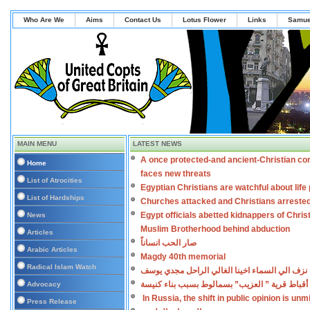
Who Are We
Aims
Contact Us
Lotus Flower
Links
Samue
MAIN MENU
LATEST NEWS
A once protected-and ancient-Christian co
Home
faces new threats
List of Atrocities
Egyptian Christians are watchful about lif
List of Hardships
Churches attacked and Christians arreste
Egypt officials abetted kidnappers of Chris
News
Muslim Brotherhood behind abduction
Articles
صار الحب انساناً
Arabic Articles
Magdy 40th memorial
Radical Islam Watch
نزف الي السماء اخينا الغالي الراحل مجدي يوسف
أقباط قرية ” العزيب” بسمالوط بسبب بناء كنيسة
Advocacy
In Russia, the shift in public opinion is un
Press Release