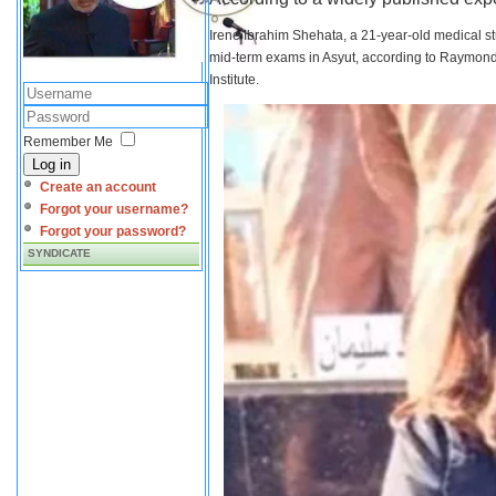
Irene Ibrahim Shehata, a 21-year-old medical s
mid-term exams in Asyut, according to Raymond 
Institute.
Remember Me
Log in
Create an account
Forgot your username?
Forgot your password?
SYNDICATE