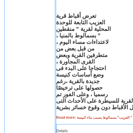
تعرض أقباط قرية
العزيب التابعة للوحدة
المحلية لقرية ” منقطين
” بسمالوط بالمنيا ،
لاعتداءات مساء اليوم ،
من قبل بعض من
متطرفين القرية وبعض
القرى المجاورة ،
احتجاجا على البدء فى
وضع أساسات كنيسة
جديدة بالقرية ،رغم
حصولها على ترخيصًا
رسميا ، وعلى الفور تم
القرية للسيطرة على الأحداث التى
Read more: لعزيب” بسمالوط بسبب بناء كنيسة
Details