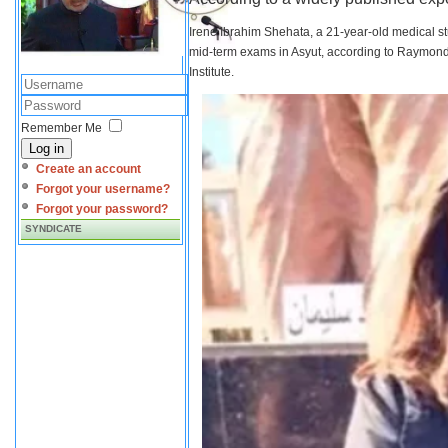
Irene Ibrahim Shehata, a 21-year-old medical s
mid-term exams in Asyut, according to Raymond 
Institute.
Remember Me
Log in
Create an account
Forgot your username?
Forgot your password?
SYNDICATE