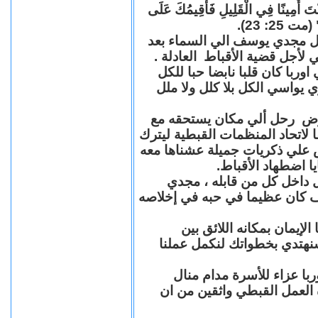
"كُنْتَ أَمِينًا فِي الْقَلِيلِ فَأُقِيمُكَ عَلَى
(مت 25: 23
حل مجدي يوسف الي السماء بعد
ي لأجل قضية الأقباط العادلة
با كان قلبا نابضا حبا للكل
 يواسي الكل بلا كلل ولا ملل
مرض رحل ألي مكان يستحقه مع
 لاتحاد المنظمات القبطية ليترك
ش علي ذكريات جميلة عشناها معه
يا اضطهاد الأقباط
 داخل كل من قابله ، مجدي
كان عظيما في حبه في إخلاصه
لإيمان بمكانه اللائق بين
نهتدي بخطواتك لنكمل عملنا
با عزاء للأسرة مدام منال
ة العمل القبطي واثقين من ان