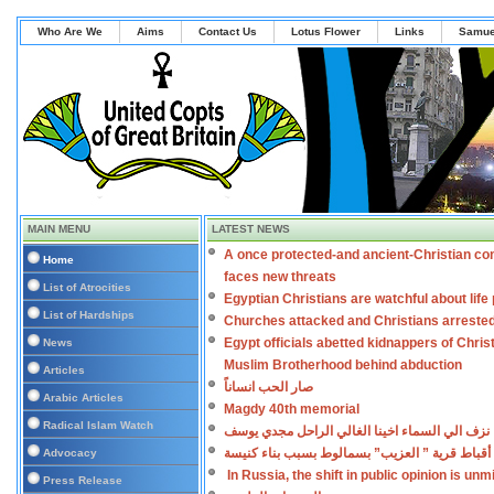
Who Are We
Aims
Contact Us
Lotus Flower
Links
Samue
MAIN MENU
LATEST NEWS
A once protected-and ancient-Christian co
Home
faces new threats
List of Atrocities
Egyptian Christians are watchful about lif
List of Hardships
Churches attacked and Christians arreste
Egypt officials abetted kidnappers of Chris
News
Muslim Brotherhood behind abduction
Articles
صار الحب انساناً
Arabic Articles
Magdy 40th memorial
Radical Islam Watch
نزف الي السماء اخينا الغالي الراحل مجدي يوسف
أقباط قرية ” العزيب” بسمالوط بسبب بناء كنيسة
Advocacy
In Russia, the shift in public opinion is un
Press Release