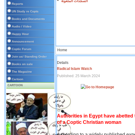
السجدات الملعونة
Reports
UN Study re Copts
Books and Documents
Audio / Video
Happy Hour
Announcement
Coptic Forum
Home
Join us/ Standing Order
Details
Books on sale
Radical Islam Watch
The Magazine
Published: 25 March 2024
Cartoon
CARTOON
Authorities in Egypt have abetted
of a Coptic Christian woman
According to a widely published expe