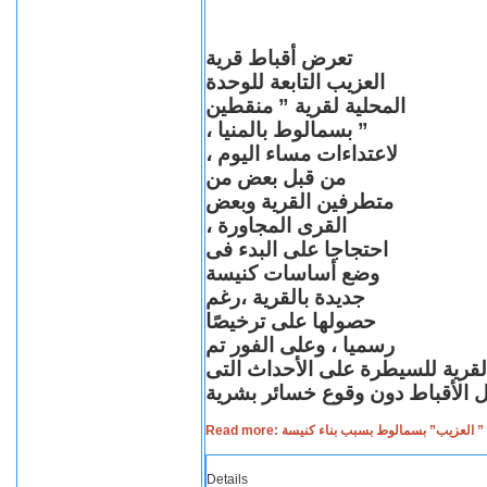
تعرض أقباط قرية
العزيب التابعة للوحدة
المحلية لقرية ” منقطين
” بسمالوط بالمنيا ،
لاعتداءات مساء اليوم ،
من قبل بعض من
متطرفين القرية وبعض
القرى المجاورة ،
احتجاجا على البدء فى
وضع أساسات كنيسة
جديدة بالقرية ،رغم
حصولها على ترخيصًا
رسميا ، وعلى الفور تم
القرية للسيطرة على الأحداث التى
Read more: لعزيب” بسمالوط بسبب بناء كنيسة
Details