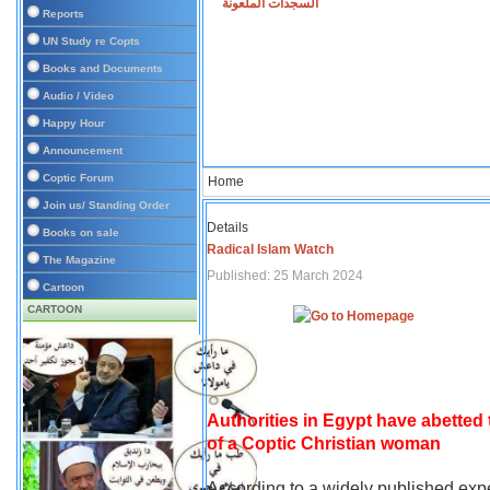
السجدات الملعونة
Reports
UN Study re Copts
Books and Documents
Audio / Video
Happy Hour
Announcement
Coptic Forum
Home
Join us/ Standing Order
Details
Books on sale
Radical Islam Watch
The Magazine
Published: 25 March 2024
Cartoon
CARTOON
Authorities in Egypt have abetted
of a Coptic Christian woman
According to a widely published expe