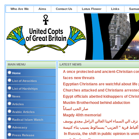
Who Are We
Aims
Contact Us
Lotus Flower
Links
Samue
MAIN MENU
LATEST NEWS
A once protected-and ancient-Christian co
Home
faces new threats
List of Atrocities
Egyptian Christians are watchful about lif
List of Hardships
Churches attacked and Christians arreste
Egypt officials abetted kidnappers of Chris
News
Muslim Brotherhood behind abduction
Articles
صار الحب انساناً
Arabic Articles
Magdy 40th memorial
Radical Islam Watch
نزف الي السماء اخينا الغالي الراحل مجدي يوسف
أقباط قرية ” العزيب” بسمالوط بسبب بناء كنيسة
Advocacy
In Russia, the shift in public opinion is un
Press Release