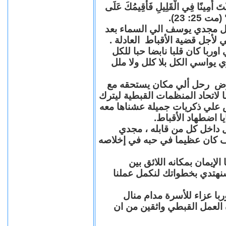
"كُنْتَ أَمِينًا فِي الْقَلِيلِ فَأُقِيمُكَ عَلَى
(مت 25: 23
حل مجدي يوسف الي السماء بعد
ي لأجل قضية الأقباط العادلة
با كان قلبا نابضا حبا للكل
 يواسي الكل بلا كلل ولا ملل
مرض رحل ألي مكان يستحقه مع
 لاتحاد المنظمات القبطية ليترك
ش علي ذكريات جميلة عشناها معه
يا اضطهاد الأقباط
 داخل كل من قابله ، مجدي
كان عظيما في حبه في إخلاصه
لإيمان بمكانه اللائق بين
نهتدي بخطواتك لنكمل عملنا
با عزاء للأسرة مدام منال
ة العمل القبطي واثقين من ان