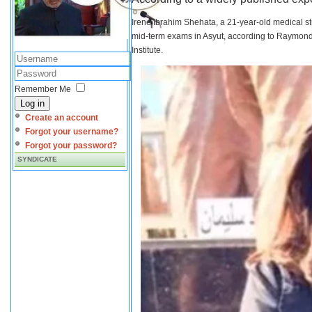
Irene Ibrahim Shehata, a 21-year-old medical s
mid-term exams in Asyut, according to Raymond 
Institute.
Remember Me
Log in
Create an account
Forgot your username?
Forgot your password?
SYNDICATE