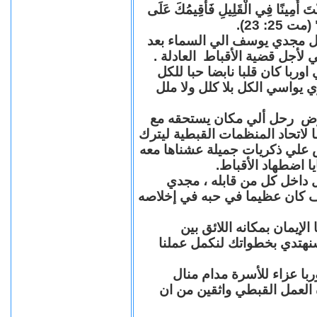
"كُنْتَ أَمِينًا فِي الْقَلِيلِ فَأُقِيمُكَ عَلَى
(مت 25: 23
حل مجدي يوسف الي السماء بعد
ي لأجل قضية الأقباط العادلة
با كان قلبا نابضا حبا للكل
 يواسي الكل بلا كلل ولا ملل
مرض رحل ألي مكان يستحقه مع
 لاتحاد المنظمات القبطية ليترك
ش علي ذكريات جميلة عشناها معه
يا اضطهاد الأقباط
 داخل كل من قابله ، مجدي
كان عظيما في حبه في إخلاصه
لإيمان بمكانه اللائق بين
نهتدي بخطواتك لنكمل عملنا
با عزاء للأسرة مدام منال
ة العمل القبطي واثقين من ان