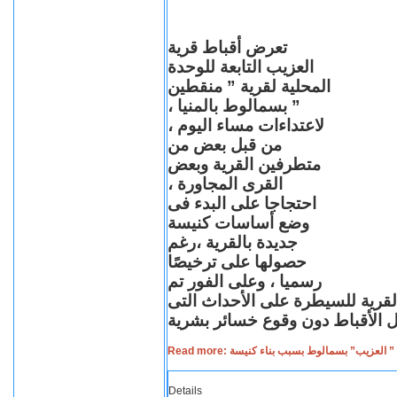
تعرض أقباط قرية
العزيب التابعة للوحدة
المحلية لقرية ” منقطين
” بسمالوط بالمنيا ،
لاعتداءات مساء اليوم ،
من قبل بعض من
متطرفين القرية وبعض
القرى المجاورة ،
احتجاجا على البدء فى
وضع أساسات كنيسة
جديدة بالقرية ،رغم
حصولها على ترخيصًا
رسميا ، وعلى الفور تم
القرية للسيطرة على الأحداث التى
Read more: لعزيب” بسمالوط بسبب بناء كنيسة
Details