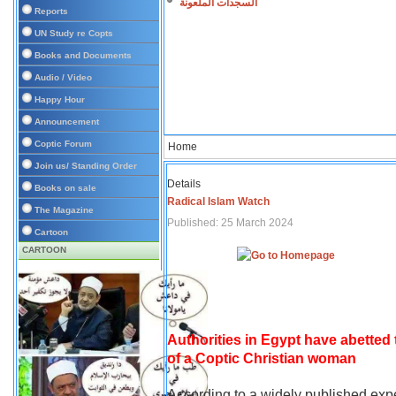
السجدات الملعونة
Reports
UN Study re Copts
Books and Documents
Audio / Video
Happy Hour
Announcement
Coptic Forum
Home
Join us/ Standing Order
Details
Books on sale
Radical Islam Watch
The Magazine
Published: 25 March 2024
Cartoon
CARTOON
Authorities in Egypt have abetted
of a Coptic Christian woman
According to a widely published expe