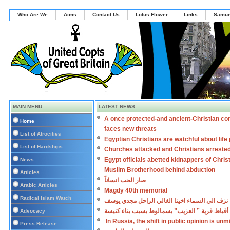
Who Are We
Aims
Contact Us
Lotus Flower
Links
Samue
MAIN MENU
LATEST NEWS
A once protected-and ancient-Christian co
Home
faces new threats
List of Atrocities
Egyptian Christians are watchful about lif
List of Hardships
Churches attacked and Christians arreste
Egypt officials abetted kidnappers of Chris
News
Muslim Brotherhood behind abduction
Articles
صار الحب انساناً
Arabic Articles
Magdy 40th memorial
Radical Islam Watch
نزف الي السماء اخينا الغالي الراحل مجدي يوسف
أقباط قرية ” العزيب” بسمالوط بسبب بناء كنيسة
Advocacy
In Russia, the shift in public opinion is un
Press Release