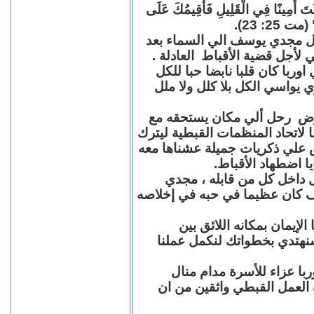
"كُنْتَ أَمِينًا فِي الْقَلِيلِ فَأُقِيمُكَ عَلَى
(مت 25: 23
حل مجدي يوسف الي السماء بعد
ي لأجل قضية الأقباط العادلة
با كان قلبا نابضا حبا للكل
 يواسي الكل بلا كلل ولا ملل
مرض رحل ألي مكان يستحقه مع
 لاتحاد المنظمات القبطية ليترك
ش علي ذكريات جميلة عشناها معه
يا اضطهاد الأقباط
 داخل كل من قابله ، مجدي
كان عظيما في حبه في إخلاصه
لإيمان بمكانه اللائق بين
نهتدي بخطواتك لنكمل عملنا
با عزاء للأسرة مدام منال
ة العمل القبطي واثقين من ان