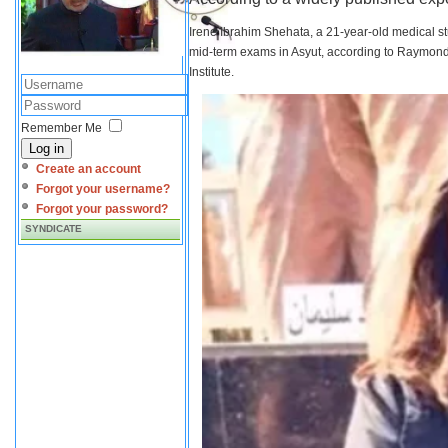
Irene Ibrahim Shehata, a 21-year-old medical s
mid-term exams in Asyut, according to Raymond 
Institute.
Remember Me
Log in
Create an account
Forgot your username?
Forgot your password?
SYNDICATE