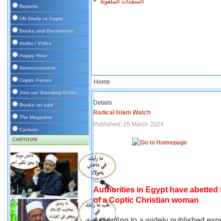
السجدات الملعونة
Reports
UN Study re Copts
Books and Documents
Audio / Video
Happy Hour
Announcement
Coptic Forum
Home
Join us/ Standing Order
Details
Books on sale
Radical Islam Watch
The Magazine
Published: 25 March 2024
Cartoon
CARTOON
Authorities in Egypt have abetted
of a Coptic Christian woman
According to a widely published expe