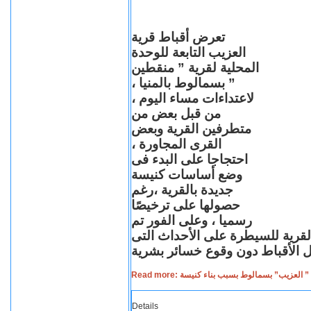
تعرض أقباط قرية
العزيب التابعة للوحدة
المحلية لقرية ” منقطين
” بسمالوط بالمنيا ،
لاعتداءات مساء اليوم ،
من قبل بعض من
متطرفين القرية وبعض
القرى المجاورة ،
احتجاجا على البدء فى
وضع أساسات كنيسة
جديدة بالقرية ،رغم
حصولها على ترخيصًا
رسميا ، وعلى الفور تم
القرية للسيطرة على الأحداث التى
Read more: لعزيب” بسمالوط بسبب بناء كنيسة
Details