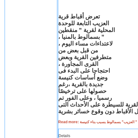
تعرض أقباط قرية
العزيب التابعة للوحدة
المحلية لقرية ” منقطين
” بسمالوط بالمنيا ،
لاعتداءات مساء اليوم ،
من قبل بعض من
متطرفين القرية وبعض
القرى المجاورة ،
احتجاجا على البدء فى
وضع أساسات كنيسة
جديدة بالقرية ،رغم
حصولها على ترخيصًا
رسميا ، وعلى الفور تم
القرية للسيطرة على الأحداث التى
Read more: لعزيب” بسمالوط بسبب بناء كنيسة
Details