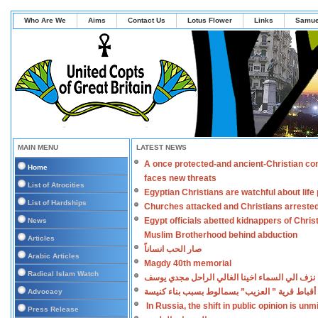
Who Are We
Aims
Contact Us
Lotus Flower
Links
Samue
MAIN MENU
LATEST NEWS
A once protected-and ancient-Christian co
Home
faces new threats
List of Atrocities
Egyptian Christians are watchful about lif
List of Hardships
Churches attacked and Christians arreste
Egypt officials abetted kidnappers of Chris
News
Muslim Brotherhood behind abduction
Articles
صار الحب انساناً
Arabic Articles
Magdy 40th memorial
Radical Islam Watch
نزف الي السماء اخينا الغالي الراحل مجدي يوسف
أقباط قرية ” العزيب” بسمالوط بسبب بناء كنيسة
Advocacy
In Russia, the shift in public opinion is un
Press Release