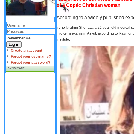
of a Coptic Christian woman
According to a widely published expe
Irene Ibrahim Shehata, a 21-year-old medical s
mid-term exams in Asyut, according to Raymond 
Remember Me
Institute.
Log in
Create an account
Forgot your username?
Forgot your password?
SYNDICATE