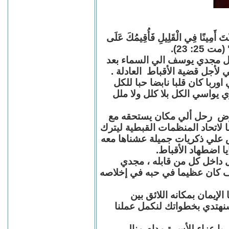
"كُنْتَ أَمِينًا فِي الْقَلِيلِ فَأُقِيمُكَ عَلَى
(مت 25: 23
حل مجدي يوسف الي السماء بعد
ي لأجل قضية الأقباط العادلة
با كان قلبا نابضا حبا للكل
 يواسي الكل بلا كلل ولا ملل
مرض رحل ألي مكان يستحقه مع
 لاتحاد المنظمات القبطية ليترك
ش علي ذكريات جميلة عشناها معه
يا اضطهاد الأقباط
 داخل كل من قابله ، مجدي
كان عظيما في حبه في إخلاصه
لإيمان بمكانه اللائق بين
نهتدي بخطواتك لنكمل عملنا
با عزاء للأسرة مدام منال