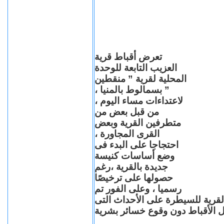
تعرض أقباط قرية
العزيب التابعة للوحدة
المحلية لقرية ” منقطين
” بسمالوط بالمنيا ،
لاعتداءات مساء اليوم ،
من قبل بعض من
متطرفين القرية وبعض
القرى المجاورة ،
احتجاجا على البدء فى
وضع أساسات كنيسة
جديدة بالقرية ،رغم
حصولها على ترخيصًا
رسميا ، وعلى الفور تم
القرية للسيطرة على الأحداث التى