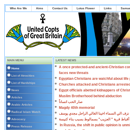
Who Are We
Aims
Contact Us
Lotus Flower
Links
Samue
MAIN MENU
LATEST NEWS
A once protected-and ancient-Christian co
Home
faces new threats
List of Atrocities
Egyptian Christians are watchful about lif
List of Hardships
Churches attacked and Christians arreste
Egypt officials abetted kidnappers of Chris
News
Muslim Brotherhood behind abduction
Articles
صار الحب انساناً
Arabic Articles
Magdy 40th memorial
Radical Islam Watch
نزف الي السماء اخينا الغالي الراحل مجدي يوسف
أقباط قرية ” العزيب” بسمالوط بسبب بناء كنيسة
Advocacy
In Russia, the shift in public opinion is un
Press Release