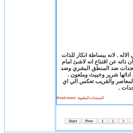
لاله . لانه ببساطة انكار للذات
ن ذاته عن اقتناع انه لاشئ امام
لسجدات ضد المنطق البشري وضد
ازع ادائها شرير وخبيث وملعون
 المعاصر والقريب تعكس الي اي
سجدات
Read more: السجدات الملعونة
Start
Prev
1
2
3