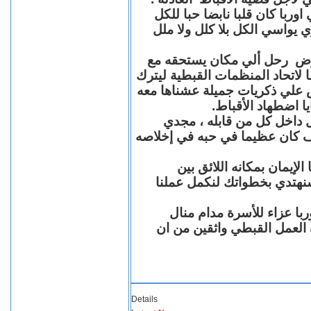
با كان قلبا نابضا حبا للكل
 يواسي الكل بلا كلل ولا ملل
مرض رحل ألي مكان يستحقه مع
 لاتحاد المنظمات القبطية ليترك
ش علي ذكريات جميلة عشناها معه
يا اضطهاد الأقباط
 داخل كل من قابله ، مجدي
كان عظيما في حبه في إخلاصه
لإيمان بمكانه اللائق بين
نهتدي بخطواتك لنكمل عملنا
با عزاء للأسرة مدام منال
ة العمل القبطي واثقين من ان
Details