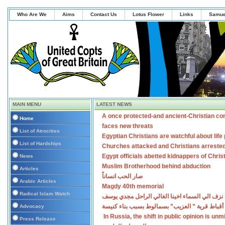
Who Are We
Aims
Contact Us
Lotus Flower
Links
Samue
MAIN MENU
LATEST NEWS
A once protected-and ancient-Christian co
Home
faces new threats
List of Atrocities
Egyptian Christians are watchful about lif
List of Hardships
Churches attacked and Christians arreste
Egypt officials abetted kidnappers of Chris
News
Muslim Brotherhood behind abduction
Articles
صار الحب انساناً
Arabic Articles
Magdy 40th memorial
Radical Islam Watch
نزف الي السماء اخينا الغالي الراحل مجدي يوسف
أقباط قرية ” العزيب” بسمالوط بسبب بناء كنيسة
Advocacy
In Russia, the shift in public opinion is un
Press Release