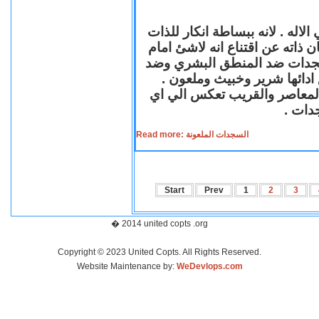
لاله . لانه ببساطة انكار للذات
ن ذاته عن اقتناع انه لاشئ امام
لسجدات ضد المنطق البشري وضد
ازع ادائها شرير وخبيث وملعون
 المعاصر والقريب تعكس الي اي
سجدات
Read more: السجدات الملعونة
Start
Prev
1
2
3
� 2014 united copts .org
Copyright © 2023 United Copts. All Rights Reserved.
Website Maintenance by:
WeDevlops.com