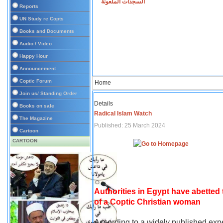
السجدات الملعونة
Reports
UN Study re Copts
Books and Documents
Audio / Video
Happy Hour
Announcement
Coptic Forum
Home
Join us/ Standing Order
Details
Books on sale
Radical Islam Watch
The Magazine
Published: 25 March 2024
Cartoon
CARTOON
Authorities in Egypt have abetted
of a Coptic Christian woman
According to a widely published expe