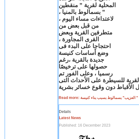
المحلية لقرية ” منقطين
” بسمالوط بالمنيا ،
لاعتداءات مساء اليوم ،
من قبل بعض من
متطرفين القرية وبعض
القرى المجاورة ،
احتجاجا على البدء فى
وضع أساسات كنيسة
جديدة بالقرية ،رغم
حصولها على ترخيصًا
رسميا ، وعلى الفور تم
القرية للسيطرة على الأحداث التى
Read more: لعزيب” بسمالوط بسبب بناء كنيسة
Details
Latest News
Published: 16 December 2023