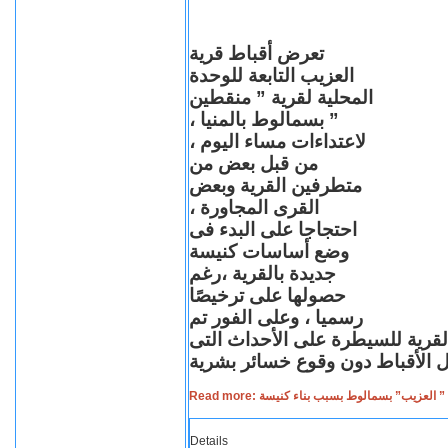
تعرض أقباط قرية
العزيب التابعة للوحدة
المحلية لقرية ” منقطين
” بسمالوط بالمنيا ،
لاعتداءات مساء اليوم ،
من قبل بعض من
متطرفين القرية وبعض
القرى المجاورة ،
احتجاجا على البدء فى
وضع أساسات كنيسة
جديدة بالقرية ،رغم
حصولها على ترخيصًا
رسميا ، وعلى الفور تم
القرية للسيطرة على الأحداث التى
Read more: لعزيب” بسمالوط بسبب بناء كنيسة
Details