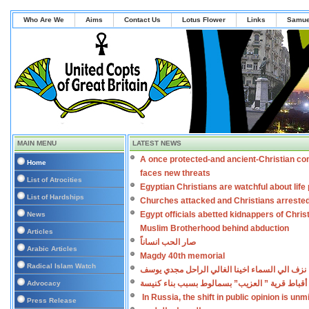
Who Are We
Aims
Contact Us
Lotus Flower
Links
Samue
MAIN MENU
LATEST NEWS
A once protected-and ancient-Christian co
Home
faces new threats
List of Atrocities
Egyptian Christians are watchful about lif
List of Hardships
Churches attacked and Christians arreste
Egypt officials abetted kidnappers of Chris
News
Muslim Brotherhood behind abduction
Articles
صار الحب انساناً
Arabic Articles
Magdy 40th memorial
Radical Islam Watch
نزف الي السماء اخينا الغالي الراحل مجدي يوسف
أقباط قرية ” العزيب” بسمالوط بسبب بناء كنيسة
Advocacy
In Russia, the shift in public opinion is un
Press Release