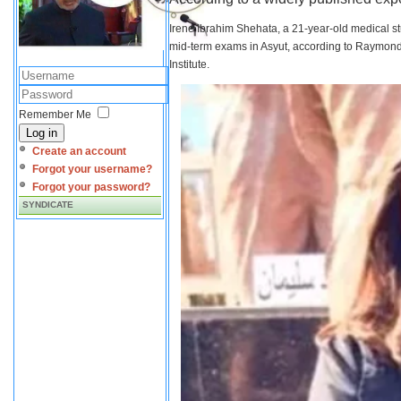
Irene Ibrahim Shehata, a 21-year-old medical s
mid-term exams in Asyut, according to Raymond 
Institute.
Remember Me
Log in
Create an account
Forgot your username?
Forgot your password?
SYNDICATE