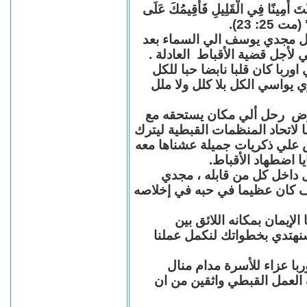
"كُنْتَ أَمِينًا فِي الْقَلِيلِ فَأُقِيمُكَ عَلَى
(مت 25: 23
حل مجدي يوسف الي السماء بعد
ي لأجل قضية الأقباط العادلة
با كان قلبا نابضا حبا للكل
 يواسي الكل بلا كلل ولا ملل
مرض رحل ألي مكان يستحقه مع
 لاتحاد المنظمات القبطية ليترك
ش علي ذكريات جميلة عشناها معه
يا اضطهاد الأقباط
 داخل كل من قابله ، مجدي
كان عظيما في حبه في إخلاصه
لإيمان بمكانه اللائق بين
نهتدي بخطواتك لنكمل عملنا
با عزاء للأسرة مدام منال
ة العمل القبطي واثقين من ان