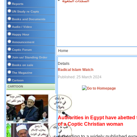
السجدات الملعونة
Reports
UN Study re Copts
Books and Documents
Audio / Video
Happy Hour
Announcement
Coptic Forum
Home
Join us/ Standing Order
Details
Books on sale
Radical Islam Watch
The Magazine
Published: 25 March 2024
Cartoon
CARTOON
Authorities in Egypt have abetted
of a Coptic Christian woman
According to a widely published expe