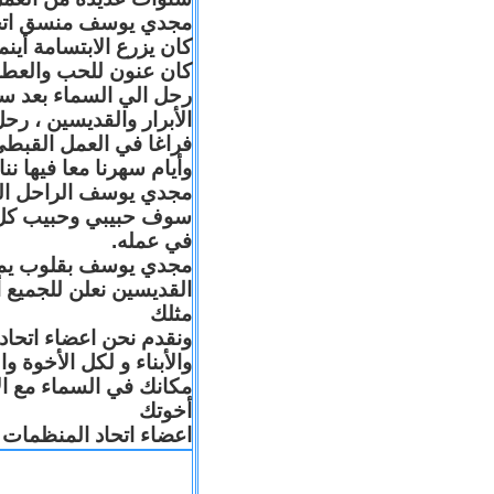
مجدي يوسف منسق اتحاد 
كان يزرع الابتسامة أين
كان عنون للحب والعطا
رحل الي السماء بعد س
الأبرار والقديسين ، رح
فراغا في العمل القبطي
وأيام سهرنا معا فيها .
مجدي يوسف الراحل البا
سوف حبيبي وحبيب كل 
في عمله.
مجدي يوسف بقلوب يملّائه
القديسين نعلن للجميع
مثلك
ونقدم نحن اعضاء اتحاد
والأبناء و لكل الأخوة 
مكانك في السماء مع ال
أخوتك
اعضاء اتحاد المنظمات ا