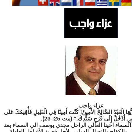
عزاء واج
ب
"َيُّهَا الْعَبْدُ الصَّالِحُ الأَمِينُ! كُنْتَ أَمِينًا فِي الْقَلِيلِ فَأُقِيمُكَ عَلَى
ثِيرِ. اُدْخُلْ إِلَى فَرَحِ سَيِّدِكَ." (مت 25: 23
لسماء اخينا الغالي الراحل مجدي يوسف الي السماء بعد
ل والكفاح والنضال السلمي لأجل قضية الأقباط العادلة