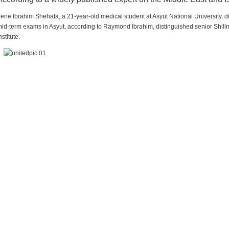
rene Ibrahim Shehata, a 21-year-old medical student at Asyut National University,
id-term exams in Asyut, according to Raymond Ibrahim, distinguished senior Shill
nstitute.