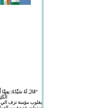
قَالَ لَهُ سَيِّدُهُ: نِعِمَّا أ
الْكَ).
بقلوب مؤمنة نزف الي ا
سنوات عديدة من العم .