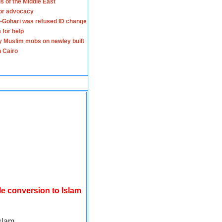
s of the Middle East
for advocacy
-Gohari was refused ID change
 for help
y Muslim mobs on newley built
n Cairo
le conversion to Islam
slam.