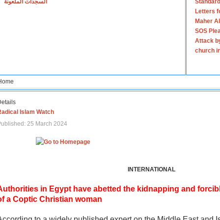
السجدات الملعونة
Standard
Letters 
Maher Al
SOS Plea
Attack b
church i
Home
etails
Radical Islam Watch
ublished: 25 March 2024
INTERNATIONAL
Authorities in Egypt have abetted the kidnapping and forcib
of a Coptic Christian woman
According to a widely published expert on the Middle East and I