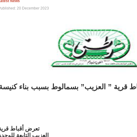
Latest News
Published: 20 December 2023
اط قرية ” العزيب” بسمالوط بسبب بناء كنيسة
تعرض أقباط قرية
العزيب التابعة للوحدة