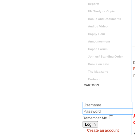
Reports
UN Study re Copts
Books and Documents
Audio / Video
Happy Hour
Announcement
Coptic Forum
Join us/ Standing Order
D
Books on sale
The Magazine
P
Cartoon
CARTOON
Remember Me
Log in
Create an account