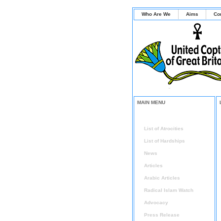
Who Are We
Aims
Co
MAIN MENU
Home
List of Atrocities
List of Hardships
News
Articles
Arabic Articles
Radical Islam Watch
Advocacy
Press Release