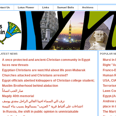
ntact Us
Lotus Flower
Links
Samuel Bolis
Archives
LATEST NEWS
POPULAR N
A once protected-and ancient-Christian community in Egypt
Mursi in
faces new threats
Right "A
Egyptian Christians are watchful about life post-Mubarak
Franco-E
Churches attacked and Christians arrested?
Human R
Egypt officials abetted kidnappers of Christian college student;
USA, CIA
Muslim Brotherhood behind abduction
Terroris
صار الحب انساناً
Laws Con
Magdy 40th memorial
Egypt.(A
نزف الي السماء اخينا الغالي الراحل مجدي يوسف
Andrew a
اعتداءات على أقباط قرية ” العزيب” بسمالوط بسبب بناء كنيسة
place in
In Russia, the shift in public opinion is unmistakable
The Mart