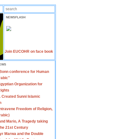
NEWSFLASH
Join EUCOHR on face book
EWS
 Bonn conference for Human
rabic"
gyptian Organization for
ights
 Created Sunni Islamic
m
travene Freedom of Religion,
rabic)
nd Mario, A Tragedy taking
 the 21st Century
yr Marwa and the Double