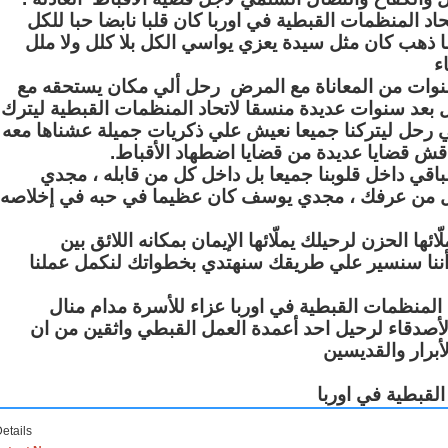
المنظمات القبطية في اوربا كان قلبا نابضا حبا للكل
ما ذهب كان مثل سيدة يعزي يواسي الكل بلا كلل ولا ملل
ء
نوات من المعاناة مع المرض رحل ألي مكان يستحقه مع
ل بعد سنوات عديدة منسقا لاتحاد المنظمات القبطية ليترك
 رحل ليتركنا جميعا نعيش علي ذكريات جميلة عشناها معه
نناقش قضايا عديدة من قضايا اضطهاد الأقباط
قي داخل قلوبنا جميعا بل داخل كل من قابله ، مجدي
من عرفك ، مجدي يوسف كان عظيما في حبه في إخلاصه
ا الحزن لرحيلك يملّائها الإيمان بمكانه اللائق بين
 أننا سنسير علي طريقك سنهتدي بخطواتك لنكمل عملنا
 المنظمات القبطية في اوربا عزاء للأسرة مدام منال
والأصدقاء لرحيل احد أعمدة العمل القبطي واثقين من ان
أبرار والقديسين
لقبطية في اوربا
etails