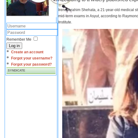
Irene Ibrahim Shehata, a 21-year-old medical s
mid-term exams in Asyut, according to Raymond 
Institute.
Remember Me
Log in
Create an account
Forgot your username?
Forgot your password?
SYNDICATE