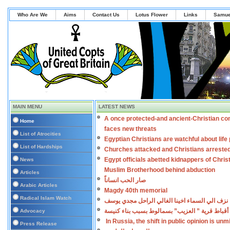
Who Are We
Aims
Contact Us
Lotus Flower
Links
Samue
MAIN MENU
LATEST NEWS
A once protected-and ancient-Christian co
Home
faces new threats
List of Atrocities
Egyptian Christians are watchful about lif
List of Hardships
Churches attacked and Christians arreste
Egypt officials abetted kidnappers of Chris
News
Muslim Brotherhood behind abduction
Articles
صار الحب انساناً
Arabic Articles
Magdy 40th memorial
Radical Islam Watch
نزف الي السماء اخينا الغالي الراحل مجدي يوسف
أقباط قرية ” العزيب” بسمالوط بسبب بناء كنيسة
Advocacy
In Russia, the shift in public opinion is un
Press Release