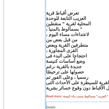
تعرض أقباط قرية
العزيب التابعة للوحدة
المحلية لقرية ” منقطين
” بسمالوط بالمنيا ،
لاعتداءات مساء اليوم ،
من قبل بعض من
متطرفين القرية وبعض
القرى المجاورة ،
احتجاجا على البدء فى
وضع أساسات كنيسة
جديدة بالقرية ،رغم
حصولها على ترخيصًا
رسميا ، وعلى الفور تم
القرية للسيطرة على الأحداث التى
Read more: لعزيب” بسمالوط بسبب بناء كنيسة
Details