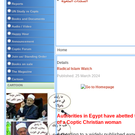
السجدات الملعونة
Reports
UN Study re Copts
Books and Documents
Audio / Video
Happy Hour
Announcement
Coptic Forum
Home
Join us/ Standing Order
Details
Books on sale
Radical Islam Watch
The Magazine
Published: 25 March 2024
Cartoon
CARTOON
Authorities in Egypt have abetted
of a Coptic Christian woman
According to a widely published expe