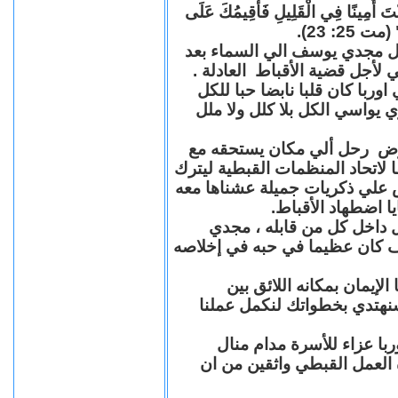
"كُنْتَ أَمِينًا فِي الْقَلِيلِ فَأُقِيمُكَ عَلَى
(مت 25: 23
حل مجدي يوسف الي السماء بعد
ي لأجل قضية الأقباط العادلة
با كان قلبا نابضا حبا للكل
 يواسي الكل بلا كلل ولا ملل
مرض رحل ألي مكان يستحقه مع
 لاتحاد المنظمات القبطية ليترك
ش علي ذكريات جميلة عشناها معه
يا اضطهاد الأقباط
 داخل كل من قابله ، مجدي
كان عظيما في حبه في إخلاصه
لإيمان بمكانه اللائق بين
نهتدي بخطواتك لنكمل عملنا
با عزاء للأسرة مدام منال
ة العمل القبطي واثقين من ان