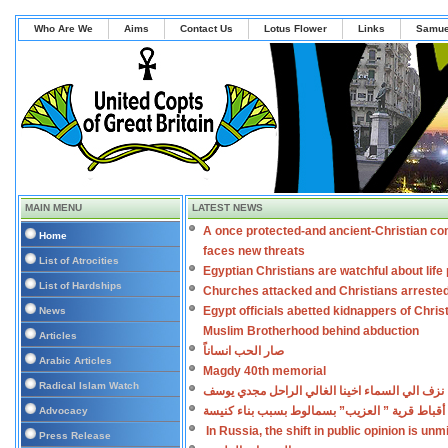
Who Are We
Aims
Contact Us
Lotus Flower
Links
Samue
MAIN MENU
LATEST NEWS
A once protected-and ancient-Christian co
Home
faces new threats
List of Atrocities
Egyptian Christians are watchful about lif
List of Hardships
Churches attacked and Christians arreste
Egypt officials abetted kidnappers of Chris
News
Muslim Brotherhood behind abduction
Articles
صار الحب انساناً
Arabic Articles
Magdy 40th memorial
Radical Islam Watch
نزف الي السماء اخينا الغالي الراحل مجدي يوسف
أقباط قرية ” العزيب” بسمالوط بسبب بناء كنيسة
Advocacy
In Russia, the shift in public opinion is un
Press Release