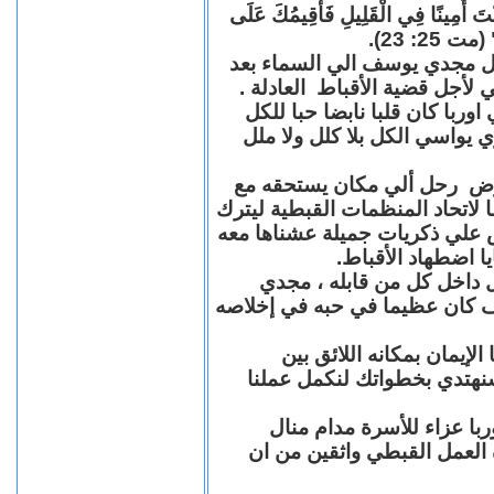
"كُنْتَ أَمِينًا فِي الْقَلِيلِ فَأُقِيمُكَ عَلَى
(مت 25: 23
حل مجدي يوسف الي السماء بعد
ي لأجل قضية الأقباط العادلة
با كان قلبا نابضا حبا للكل
 يواسي الكل بلا كلل ولا ملل
مرض رحل ألي مكان يستحقه مع
 لاتحاد المنظمات القبطية ليترك
ش علي ذكريات جميلة عشناها معه
يا اضطهاد الأقباط
 داخل كل من قابله ، مجدي
كان عظيما في حبه في إخلاصه
لإيمان بمكانه اللائق بين
نهتدي بخطواتك لنكمل عملنا
با عزاء للأسرة مدام منال
ة العمل القبطي واثقين من ان