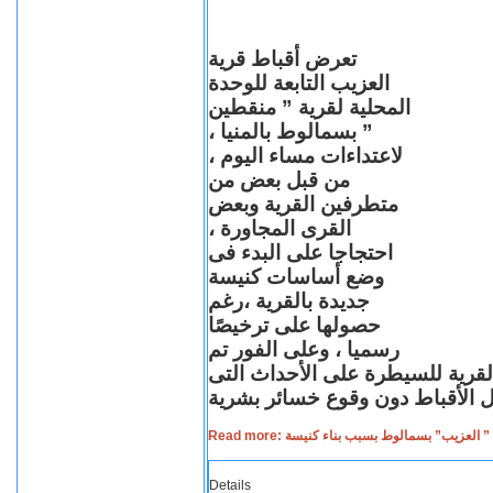
تعرض أقباط قرية
العزيب التابعة للوحدة
المحلية لقرية ” منقطين
” بسمالوط بالمنيا ،
لاعتداءات مساء اليوم ،
من قبل بعض من
متطرفين القرية وبعض
القرى المجاورة ،
احتجاجا على البدء فى
وضع أساسات كنيسة
جديدة بالقرية ،رغم
حصولها على ترخيصًا
رسميا ، وعلى الفور تم
القرية للسيطرة على الأحداث التى
Read more: لعزيب” بسمالوط بسبب بناء كنيسة
Details