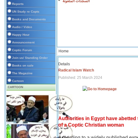
السجدات الملعونة
Reports
UN Study re Copts
Books and Documents
Audio / Video
Happy Hour
Announcement
Coptic Forum
Home
Join us/ Standing Order
Details
Books on sale
Radical Islam Watch
The Magazine
Published: 25 March 2024
Cartoon
CARTOON
Authorities in Egypt have abetted
of a Coptic Christian woman
According to a widely published expe