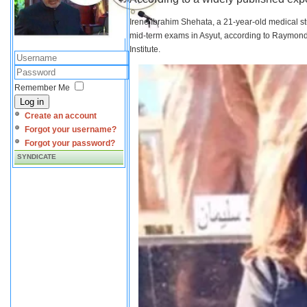
Irene Ibrahim Shehata, a 21-year-old medical s
mid-term exams in Asyut, according to Raymond 
Institute.
Remember Me
Log in
Create an account
Forgot your username?
Forgot your password?
SYNDICATE