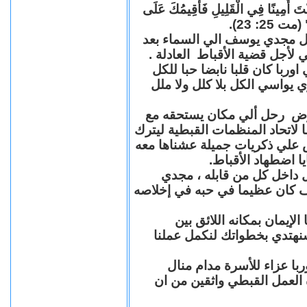
"كُنْتَ أَمِينًا فِي الْقَلِيلِ فَأُقِيمُكَ عَلَى
(مت 25: 23
حل مجدي يوسف الي السماء بعد
ي لأجل قضية الأقباط العادلة
با كان قلبا نابضا حبا للكل
 يواسي الكل بلا كلل ولا ملل
مرض رحل ألي مكان يستحقه مع
 لاتحاد المنظمات القبطية ليترك
ش علي ذكريات جميلة عشناها معه
يا اضطهاد الأقباط
 داخل كل من قابله ، مجدي
كان عظيما في حبه في إخلاصه
لإيمان بمكانه اللائق بين
نهتدي بخطواتك لنكمل عملنا
با عزاء للأسرة مدام منال
ة العمل القبطي واثقين من ان