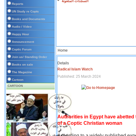
السجدات الملعونة
Reports
UN Study re Copts
Books and Documents
Audio / Video
Happy Hour
Announcement
Coptic Forum
Home
Join us/ Standing Order
Details
Books on sale
Radical Islam Watch
The Magazine
Published: 25 March 2024
Cartoon
CARTOON
Authorities in Egypt have abetted
of a Coptic Christian woman
According to a widely published expe