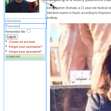
Irene Ibrahim Shehata, a 21-year-old medical s
mid-term exams in Asyut, according to Raymond 
Institute.
Remember Me
Log in
Create an account
Forgot your username?
Forgot your password?
SYNDICATE