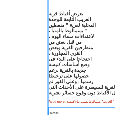
تعرض أقباط قرية
العزيب التابعة للوحدة
المحلية لقرية ” منقطين
” بسمالوط بالمنيا ،
لاعتداءات مساء اليوم ،
من قبل بعض من
متطرفين القرية وبعض
القرى المجاورة ،
احتجاجا على البدء فى
وضع أساسات كنيسة
جديدة بالقرية ،رغم
حصولها على ترخيصًا
رسميا ، وعلى الفور تم
القرية للسيطرة على الأحداث التى
Read more: لعزيب” بسمالوط بسبب بناء كنيسة
Details