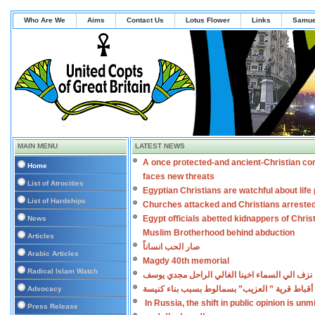
Who Are We
Aims
Contact Us
Lotus Flower
Links
Samue
MAIN MENU
LATEST NEWS
A once protected-and ancient-Christian co
Home
faces new threats
List of Atrocities
Egyptian Christians are watchful about lif
List of Hardships
Churches attacked and Christians arreste
Egypt officials abetted kidnappers of Chris
News
Muslim Brotherhood behind abduction
Articles
صار الحب انساناً
Arabic Articles
Magdy 40th memorial
Radical Islam Watch
نزف الي السماء اخينا الغالي الراحل مجدي يوسف
أقباط قرية ” العزيب” بسمالوط بسبب بناء كنيسة
Advocacy
In Russia, the shift in public opinion is un
Press Release