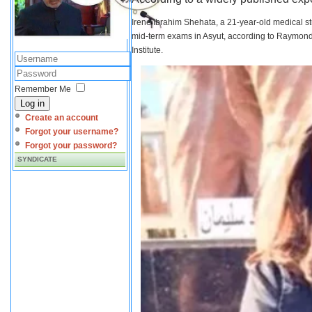
Irene Ibrahim Shehata, a 21-year-old medical s
mid-term exams in Asyut, according to Raymond 
Institute.
Remember Me
Log in
Create an account
Forgot your username?
Forgot your password?
SYNDICATE