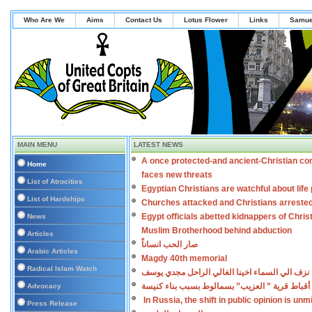
Who Are We
Aims
Contact Us
Lotus Flower
Links
Samue
MAIN MENU
LATEST NEWS
A once protected-and ancient-Christian co
Home
faces new threats
List of Atrocities
Egyptian Christians are watchful about lif
List of Hardships
Churches attacked and Christians arreste
Egypt officials abetted kidnappers of Chris
News
Muslim Brotherhood behind abduction
Articles
صار الحب انساناً
Arabic Articles
Magdy 40th memorial
Radical Islam Watch
نزف الي السماء اخينا الغالي الراحل مجدي يوسف
أقباط قرية ” العزيب” بسمالوط بسبب بناء كنيسة
Advocacy
In Russia, the shift in public opinion is un
Press Release