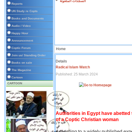
السجدات الملعونة
Reports
UN Study re Copts
Books and Documents
Audio / Video
Happy Hour
Announcement
Coptic Forum
Home
Join us/ Standing Order
Details
Books on sale
Radical Islam Watch
The Magazine
Published: 25 March 2024
Cartoon
CARTOON
Authorities in Egypt have abetted
of a Coptic Christian woman
According to a widely published expe