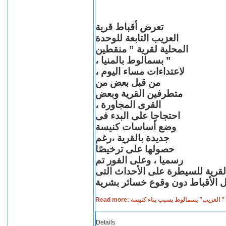
تعرض أقباط قرية
العزيب التابعة للوحدة
المحلية لقرية ” منقطين
” بسمالوط بالمنيا ،
لاعتداءات مساء اليوم ،
من قبل بعض من
متطرفين القرية وبعض
القرى المجاورة ،
احتجاجا على البدء فى
وضع أساسات كنيسة
جديدة بالقرية ،رغم
حصولها على ترخيصًا
رسميا ، وعلى الفور تم
القرية للسيطرة على الأحداث التى
Read more: لعزيب” بسمالوط بسبب بناء كنيسة
Details