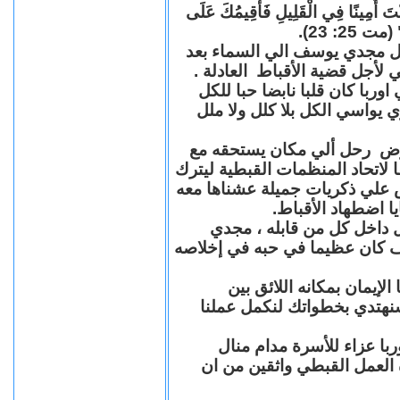
"كُنْتَ أَمِينًا فِي الْقَلِيلِ فَأُقِيمُكَ عَلَى
(مت 25: 23
حل مجدي يوسف الي السماء بعد
ي لأجل قضية الأقباط العادلة
با كان قلبا نابضا حبا للكل
 يواسي الكل بلا كلل ولا ملل
مرض رحل ألي مكان يستحقه مع
 لاتحاد المنظمات القبطية ليترك
ش علي ذكريات جميلة عشناها معه
يا اضطهاد الأقباط
 داخل كل من قابله ، مجدي
كان عظيما في حبه في إخلاصه
لإيمان بمكانه اللائق بين
نهتدي بخطواتك لنكمل عملنا
با عزاء للأسرة مدام منال
ة العمل القبطي واثقين من ان