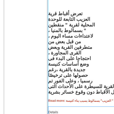
تعرض أقباط قرية
العزيب التابعة للوحدة
المحلية لقرية ” منقطين
” بسمالوط بالمنيا ،
لاعتداءات مساء اليوم ،
من قبل بعض من
متطرفين القرية وبعض
القرى المجاورة ،
احتجاجا على البدء فى
وضع أساسات كنيسة
جديدة بالقرية ،رغم
حصولها على ترخيصًا
رسميا ، وعلى الفور تم
القرية للسيطرة على الأحداث التى
Read more: لعزيب” بسمالوط بسبب بناء كنيسة
Details