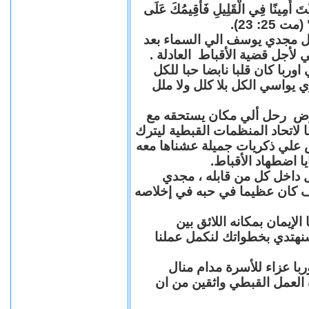
"كُنْتَ أَمِينًا فِي الْقَلِيلِ فَأُقِيمُكَ عَلَى
(مت 25: 23
حل مجدي يوسف الي السماء بعد
ي لأجل قضية الأقباط العادلة
با كان قلبا نابضا حبا للكل
 يواسي الكل بلا كلل ولا ملل
مرض رحل ألي مكان يستحقه مع
 لاتحاد المنظمات القبطية ليترك
ش علي ذكريات جميلة عشناها معه
يا اضطهاد الأقباط
 داخل كل من قابله ، مجدي
كان عظيما في حبه في إخلاصه
لإيمان بمكانه اللائق بين
نهتدي بخطواتك لنكمل عملنا
با عزاء للأسرة مدام منال
ة العمل القبطي واثقين من ان