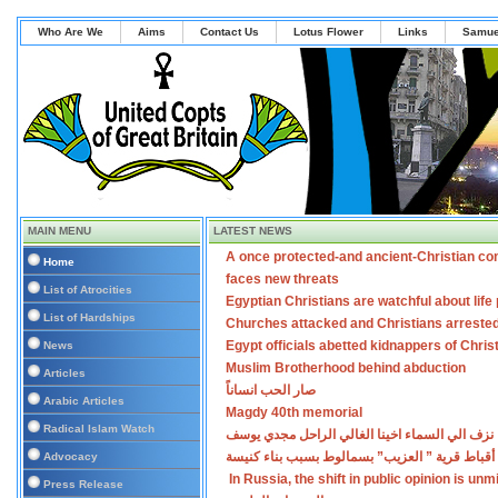
Who Are We
Aims
Contact Us
Lotus Flower
Links
Samue
MAIN MENU
LATEST NEWS
A once protected-and ancient-Christian co
Home
faces new threats
List of Atrocities
Egyptian Christians are watchful about lif
List of Hardships
Churches attacked and Christians arreste
Egypt officials abetted kidnappers of Chris
News
Muslim Brotherhood behind abduction
Articles
صار الحب انساناً
Arabic Articles
Magdy 40th memorial
Radical Islam Watch
نزف الي السماء اخينا الغالي الراحل مجدي يوسف
أقباط قرية ” العزيب” بسمالوط بسبب بناء كنيسة
Advocacy
In Russia, the shift in public opinion is un
Press Release