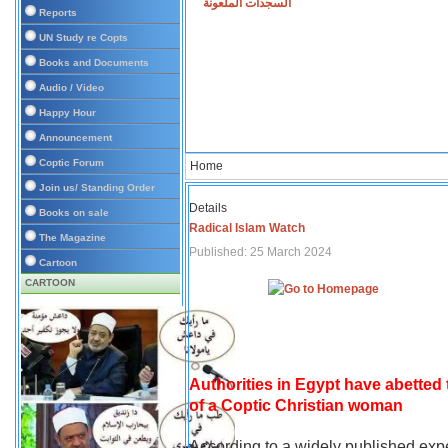
السجدات الملعونة
Reports
UN Study re Copts
Books and Documents
Audio / Video
Happy Hour
Announcement
Coptic Forum
Home
Join us/ Standing Order
Details
Books on sale
Radical Islam Watch
The Magazine
Published: 25 March 2024
Cartoon
CARTOON
Authorities in Egypt have abetted
of a Coptic Christian woman
According to a widely published expe