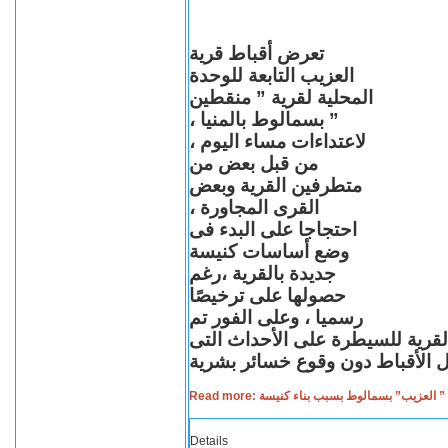
تعرض أقباط قرية
العزيب التابعة للوحدة
المحلية لقرية ” منقطين
” بسمالوط بالمنيا ،
لاعتداءات مساء اليوم ،
من قبل بعض من
متطرفين القرية وبعض
القرى المجاورة ،
احتجاجا على البدء فى
وضع أساسات كنيسة
جديدة بالقرية ،رغم
حصولها على ترخيصًا
رسميا ، وعلى الفور تم
القرية للسيطرة على الأحداث التى
Read more: لعزيب” بسمالوط بسبب بناء كنيسة
Details