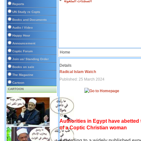
السجدات الملعونة
Reports
UN Study re Copts
Books and Documents
Audio / Video
Happy Hour
Announcement
Coptic Forum
Home
Join us/ Standing Order
Details
Books on sale
Radical Islam Watch
The Magazine
Published: 25 March 2024
Cartoon
CARTOON
Authorities in Egypt have abetted
of a Coptic Christian woman
According to a widely published expe