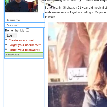
Irene Ibrahim Shehata, a 21-year-old medical s
mid-term exams in Asyut, according to Raymond 
Institute.
Remember Me
Log in
Create an account
Forgot your username?
Forgot your password?
SYNDICATE