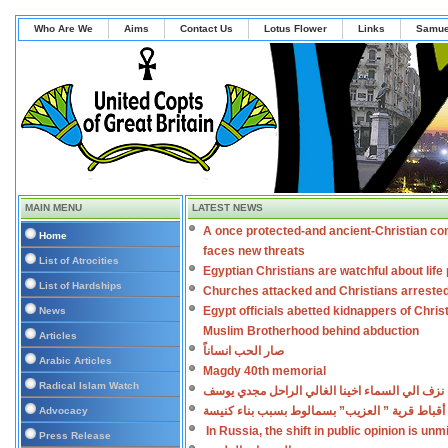
Who Are We
Aims
Contact Us
Lotus Flower
Links
Samue
MAIN MENU
LATEST NEWS
A once protected-and ancient-Christian co
Home
faces new threats
List of Atrocities
Egyptian Christians are watchful about lif
List of Hardships
Churches attacked and Christians arreste
Egypt officials abetted kidnappers of Chris
News
Muslim Brotherhood behind abduction
Articles
صار الحب انساناً
Arabic Articles
Magdy 40th memorial
Radical Islam Watch
نزف الي السماء اخينا الغالي الراحل مجدي يوسف
أقباط قرية ” العزيب” بسمالوط بسبب بناء كنيسة
Advocacy
In Russia, the shift in public opinion is un
Press Release