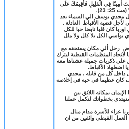
"كُنْتَ أَمِينًا فِي الْقَلِيلِ فَأُقِيمُكَ عَلَى
(مت 25: 23
حل مجدي يوسف الي السماء بعد
ي لأجل قضية الأقباط العادلة
با كان قلبا نابضا حبا للكل
 يواسي الكل بلا كلل ولا ملل
مرض رحل ألي مكان يستحقه مع
 لاتحاد المنظمات القبطية ليترك
ش علي ذكريات جميلة عشناها معه
يا اضطهاد الأقباط
 داخل كل من قابله ، مجدي
كان عظيما في حبه في إخلاصه
لإيمان بمكانه اللائق بين
نهتدي بخطواتك لنكمل عملنا
با عزاء للأسرة مدام منال
ة العمل القبطي واثقين من ان