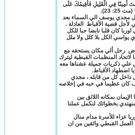
"كُنْتَ أَمِينًا فِي الْقَلِيلِ فَأُقِيمُكَ عَلَى
(مت 25: 23
حل مجدي يوسف الي السماء بعد
ي لأجل قضية الأقباط العادلة
با كان قلبا نابضا حبا للكل
 يواسي الكل بلا كلل ولا ملل
مرض رحل ألي مكان يستحقه مع
 لاتحاد المنظمات القبطية ليترك
ش علي ذكريات جميلة عشناها معه
يا اضطهاد الأقباط
 داخل كل من قابله ، مجدي
كان عظيما في حبه في إخلاصه
لإيمان بمكانه اللائق بين
نهتدي بخطواتك لنكمل عملنا
با عزاء للأسرة مدام منال
ة العمل القبطي واثقين من ان