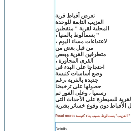
تعرض أقباط قرية
العزيب التابعة للوحدة
المحلية لقرية ” منقطين
” بسمالوط بالمنيا ،
لاعتداءات مساء اليوم ،
من قبل بعض من
متطرفين القرية وبعض
القرى المجاورة ،
احتجاجا على البدء فى
وضع أساسات كنيسة
جديدة بالقرية ،رغم
حصولها على ترخيصًا
رسميا ، وعلى الفور تم
القرية للسيطرة على الأحداث التى
Read more: لعزيب” بسمالوط بسبب بناء كنيسة
Details