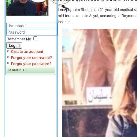
Irene Ibrahim Shehata, a 21-year-old medical s
mid-term exams in Asyut, according to Raymond 
Institute.
Remember Me
Log in
Create an account
Forgot your username?
Forgot your password?
SYNDICATE