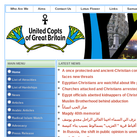
Who Are We
Aims
Contact Us
Lotus Flower
Links
Samue
MAIN MENU
LATEST NEWS
A once protected-and ancient-Christian co
Home
faces new threats
List of Atrocities
Egyptian Christians are watchful about lif
List of Hardships
Churches attacked and Christians arreste
Egypt officials abetted kidnappers of Chris
News
Muslim Brotherhood behind abduction
Articles
صار الحب انساناً
Arabic Articles
Magdy 40th memorial
Radical Islam Watch
نزف الي السماء اخينا الغالي الراحل مجدي يوسف
أقباط قرية ” العزيب” بسمالوط بسبب بناء كنيسة
Advocacy
In Russia, the shift in public opinion is un
Press Release