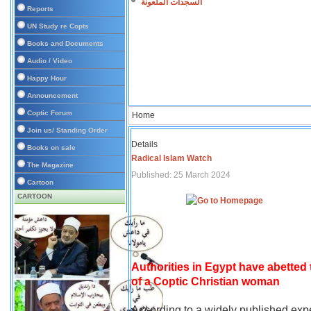
السجدات الملعونة
Reports
UN Study re Copts
Books and Documents
Audio / Video
Happy Hour
Announcement
Coptic Forum
Home
Join us/ Standing Order
Details
Books on sale
Radical Islam Watch
The Magazine
Published: 25 March 2024
Cartoon
CARTOON
Authorities in Egypt have abetted
of a Coptic Christian woman
According to a widely published expe