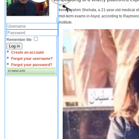
Irene Ibrahim Shehata, a 21-year-old medical s
mid-term exams in Asyut, according to Raymond 
Institute.
Remember Me
Log in
Create an account
Forgot your username?
Forgot your password?
SYNDICATE