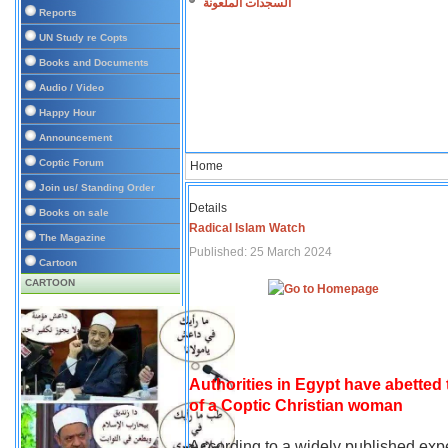
السجدات الملعونة
Reports
UN Study re Copts
Books and Documents
Audio / Video
Happy Hour
Announcement
Coptic Forum
Home
Join us/ Standing Order
Details
Books on sale
Radical Islam Watch
The Magazine
Published: 25 March 2024
Cartoon
CARTOON
Authorities in Egypt have abetted
of a Coptic Christian woman
According to a widely published expe