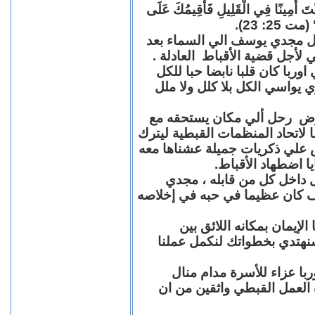
"كُنْتَ أَمِينًا فِي الْقَلِيلِ فَأُقِيمُكَ عَلَى
(مت 25: 23
حل مجدي يوسف الي السماء بعد
ي لأجل قضية الأقباط العادلة
با كان قلبا نابضا حبا للكل
 يواسي الكل بلا كلل ولا ملل
مرض رحل ألي مكان يستحقه مع
 لاتحاد المنظمات القبطية ليترك
ش علي ذكريات جميلة عشناها معه
يا اضطهاد الأقباط
 داخل كل من قابله ، مجدي
كان عظيما في حبه في إخلاصه
لإيمان بمكانه اللائق بين
نهتدي بخطواتك لنكمل عملنا
با عزاء للأسرة مدام منال
ة العمل القبطي واثقين من ان