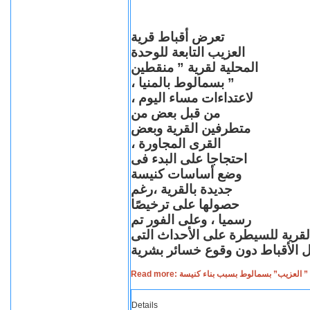
تعرض أقباط قرية
العزيب التابعة للوحدة
المحلية لقرية ” منقطين
” بسمالوط بالمنيا ،
لاعتداءات مساء اليوم ،
من قبل بعض من
متطرفين القرية وبعض
القرى المجاورة ،
احتجاجا على البدء فى
وضع أساسات كنيسة
جديدة بالقرية ،رغم
حصولها على ترخيصًا
رسميا ، وعلى الفور تم
القرية للسيطرة على الأحداث التى
Read more: لعزيب” بسمالوط بسبب بناء كنيسة
Details