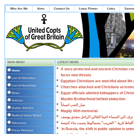
Who Are We
Aims
Contact Us
Lotus Flower
Links
Samue
MAIN MENU
LATEST NEWS
A once protected-and ancient-Christian co
Home
faces new threats
List of Atrocities
Egyptian Christians are watchful about lif
List of Hardships
Churches attacked and Christians arreste
Egypt officials abetted kidnappers of Chris
News
Muslim Brotherhood behind abduction
Articles
صار الحب انساناً
Arabic Articles
Magdy 40th memorial
Radical Islam Watch
نزف الي السماء اخينا الغالي الراحل مجدي يوسف
أقباط قرية ” العزيب” بسمالوط بسبب بناء كنيسة
Advocacy
In Russia, the shift in public opinion is un
Press Release