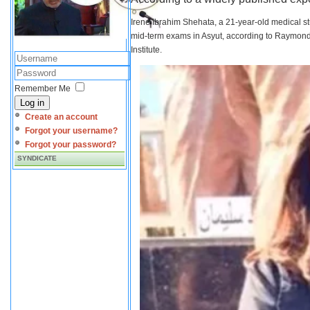
Irene Ibrahim Shehata, a 21-year-old medical s
mid-term exams in Asyut, according to Raymond 
Institute.
Remember Me
Log in
Create an account
Forgot your username?
Forgot your password?
SYNDICATE