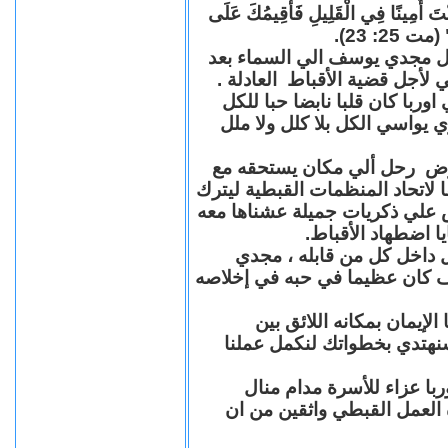
"كُنْتَ أَمِينًا فِي الْقَلِيلِ فَأُقِيمُكَ عَلَى
(مت 25: 23
حل مجدي يوسف الي السماء بعد
ي لأجل قضية الأقباط العادلة
با كان قلبا نابضا حبا للكل
 يواسي الكل بلا كلل ولا ملل
مرض رحل ألي مكان يستحقه مع
 لاتحاد المنظمات القبطية ليترك
ش علي ذكريات جميلة عشناها معه
يا اضطهاد الأقباط
 داخل كل من قابله ، مجدي
كان عظيما في حبه في إخلاصه
لإيمان بمكانه اللائق بين
نهتدي بخطواتك لنكمل عملنا
با عزاء للأسرة مدام منال
ة العمل القبطي واثقين من ان