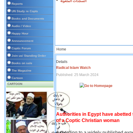
السجدات الملعونة
Reports
UN Study re Copts
Books and Documents
Audio / Video
Happy Hour
Announcement
Coptic Forum
Home
Join us/ Standing Order
Details
Books on sale
Radical Islam Watch
The Magazine
Published: 25 March 2024
Cartoon
CARTOON
Authorities in Egypt have abetted
of a Coptic Christian woman
According to a widely published expe