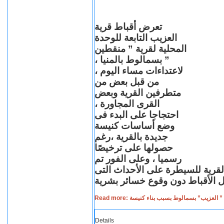
تعرض أقباط قرية
العزيب التابعة للوحدة
المحلية لقرية ” منقطين
” بسمالوط بالمنيا ،
لاعتداءات مساء اليوم ،
من قبل بعض من
متطرفين القرية وبعض
القرى المجاورة ،
احتجاجا على البدء فى
وضع أساسات كنيسة
جديدة بالقرية ،رغم
حصولها على ترخيصًا
رسميا ، وعلى الفور تم
القرية للسيطرة على الأحداث التى
Read more: لعزيب” بسمالوط بسبب بناء كنيسة
Details