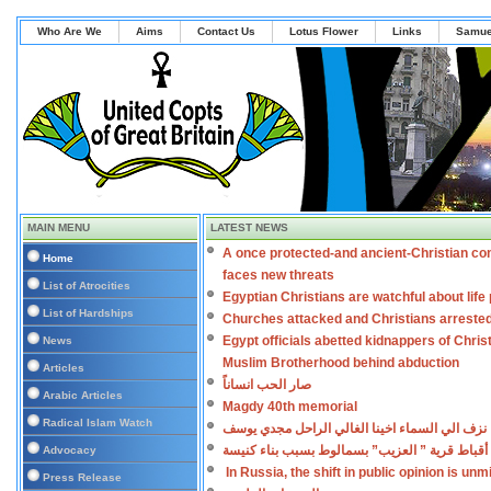
Who Are We
Aims
Contact Us
Lotus Flower
Links
Samue
MAIN MENU
LATEST NEWS
A once protected-and ancient-Christian co
Home
faces new threats
List of Atrocities
Egyptian Christians are watchful about lif
List of Hardships
Churches attacked and Christians arreste
Egypt officials abetted kidnappers of Chris
News
Muslim Brotherhood behind abduction
Articles
صار الحب انساناً
Arabic Articles
Magdy 40th memorial
Radical Islam Watch
نزف الي السماء اخينا الغالي الراحل مجدي يوسف
أقباط قرية ” العزيب” بسمالوط بسبب بناء كنيسة
Advocacy
In Russia, the shift in public opinion is un
Press Release