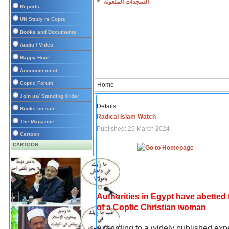
السجدات الملعونة
Reports
UN Study re Copts
Books and Documents
Audio / Video
Happy Hour
Announcement
Coptic Forum
Home
Join us/ Standing Order
Details
Books on sale
Radical Islam Watch
The Magazine
Published: 25 March 2024
Cartoon
CARTOON
Authorities in Egypt have abetted
of a Coptic Christian woman
According to a widely published expe