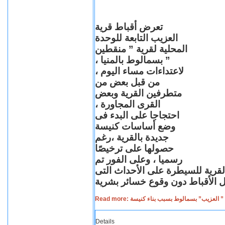
تعرض أقباط قرية
العزيب التابعة للوحدة
المحلية لقرية ” منقطين
” بسمالوط بالمنيا ،
لاعتداءات مساء اليوم ،
من قبل بعض من
متطرفين القرية وبعض
القرى المجاورة ،
احتجاجا على البدء فى
وضع أساسات كنيسة
جديدة بالقرية ،رغم
حصولها على ترخيصًا
رسميا ، وعلى الفور تم
القرية للسيطرة على الأحداث التى
Read more: لعزيب” بسمالوط بسبب بناء كنيسة
Details