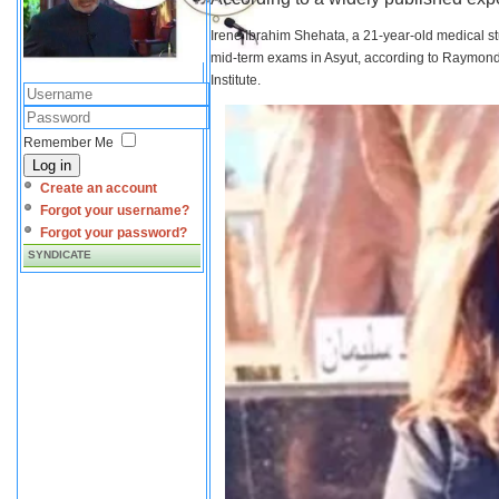
Irene Ibrahim Shehata, a 21-year-old medical s
mid-term exams in Asyut, according to Raymond 
Institute.
Remember Me
Log in
Create an account
Forgot your username?
Forgot your password?
SYNDICATE