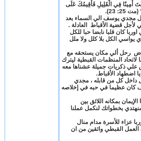
"كُنْتَ أَمِينًا فِي الْقَلِيلِ فَأُقِيمُكَ عَلَى
(مت 25: 23
حل مجدي يوسف الي السماء بعد
ي لأجل قضية الأقباط العادلة
با كان قلبا نابضا حبا للكل
 يواسي الكل بلا كلل ولا ملل
مرض رحل ألي مكان يستحقه مع
 لاتحاد المنظمات القبطية ليترك
ش علي ذكريات جميلة عشناها معه
يا اضطهاد الأقباط
 داخل كل من قابله ، مجدي
كان عظيما في حبه في إخلاصه
لإيمان بمكانه اللائق بين
نهتدي بخطواتك لنكمل عملنا
با عزاء للأسرة مدام منال
ة العمل القبطي واثقين من ان