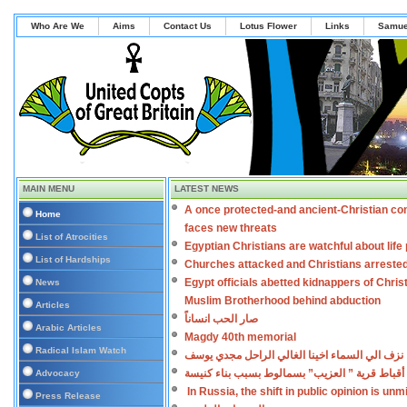
Who Are We
Aims
Contact Us
Lotus Flower
Links
Samue
MAIN MENU
LATEST NEWS
A once protected-and ancient-Christian co
Home
faces new threats
List of Atrocities
Egyptian Christians are watchful about lif
List of Hardships
Churches attacked and Christians arreste
Egypt officials abetted kidnappers of Chris
News
Muslim Brotherhood behind abduction
Articles
صار الحب انساناً
Arabic Articles
Magdy 40th memorial
Radical Islam Watch
نزف الي السماء اخينا الغالي الراحل مجدي يوسف
أقباط قرية ” العزيب” بسمالوط بسبب بناء كنيسة
Advocacy
In Russia, the shift in public opinion is un
Press Release