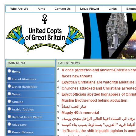
Who Are We
Aims
Contact Us
Lotus Flower
Links
Samue
MAIN MENU
LATEST NEWS
A once protected-and ancient-Christian co
Home
faces new threats
List of Atrocities
Egyptian Christians are watchful about lif
List of Hardships
Churches attacked and Christians arreste
Egypt officials abetted kidnappers of Chris
News
Muslim Brotherhood behind abduction
Articles
صار الحب انساناً
Arabic Articles
Magdy 40th memorial
Radical Islam Watch
نزف الي السماء اخينا الغالي الراحل مجدي يوسف
أقباط قرية ” العزيب” بسمالوط بسبب بناء كنيسة
Advocacy
In Russia, the shift in public opinion is un
Press Release