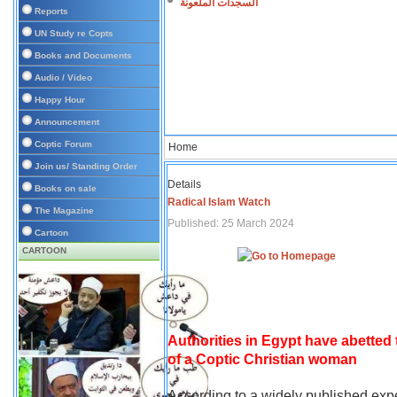
السجدات الملعونة
Reports
UN Study re Copts
Books and Documents
Audio / Video
Happy Hour
Announcement
Coptic Forum
Home
Join us/ Standing Order
Details
Books on sale
Radical Islam Watch
The Magazine
Published: 25 March 2024
Cartoon
CARTOON
Authorities in Egypt have abetted
of a Coptic Christian woman
According to a widely published expe