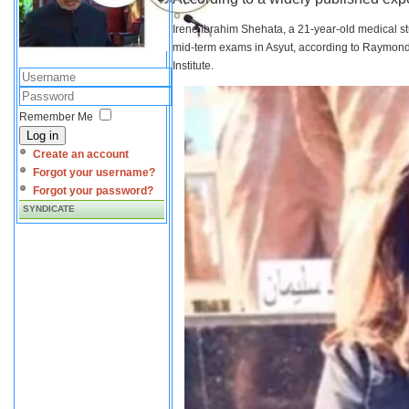
Irene Ibrahim Shehata, a 21-year-old medical s
mid-term exams in Asyut, according to Raymond 
Institute.
Remember Me
Log in
Create an account
Forgot your username?
Forgot your password?
SYNDICATE