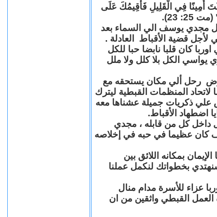
"كُنْتَ أَمِينًا فِي الْقَلِيلِ فَأُقِيمُكَ عَلَى
(مت 25: 23
حل مجدي يوسف الي السماء بعد
ي لأجل قضية الأقباط العادلة
با كان قلبا نابضا حبا للكل
 يواسي الكل بلا كلل ولا ملل
مرض رحل ألي مكان يستحقه مع
 لاتحاد المنظمات القبطية ليترك
ش علي ذكريات جميلة عشناها معه
يا اضطهاد الأقباط
 داخل كل من قابله ، مجدي
كان عظيما في حبه في إخلاصه
لإيمان بمكانه اللائق بين
نهتدي بخطواتك لنكمل عملنا
با عزاء للأسرة مدام منال
ة العمل القبطي واثقين من ان