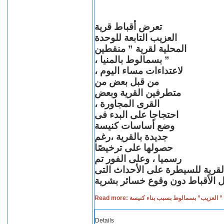
تعرض أقباط قرية
العزيب التابعة للوحدة
المحلية لقرية ” منقطين
” بسمالوط بالمنيا ،
لاعتداءات مساء اليوم ،
من قبل بعض من
متطرفين القرية وبعض
القرى المجاورة ،
احتجاجا على البدء فى
وضع أساسات كنيسة
جديدة بالقرية ،رغم
حصولها على ترخيصًا
رسميا ، وعلى الفور تم
القرية للسيطرة على الأحداث التى
Read more: لعزيب” بسمالوط بسبب بناء كنيسة
Details