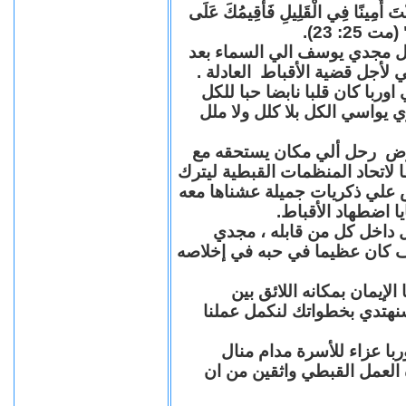
"كُنْتَ أَمِينًا فِي الْقَلِيلِ فَأُقِيمُكَ عَلَى
(مت 25: 23
حل مجدي يوسف الي السماء بعد
ي لأجل قضية الأقباط العادلة
با كان قلبا نابضا حبا للكل
 يواسي الكل بلا كلل ولا ملل
مرض رحل ألي مكان يستحقه مع
 لاتحاد المنظمات القبطية ليترك
ش علي ذكريات جميلة عشناها معه
يا اضطهاد الأقباط
 داخل كل من قابله ، مجدي
كان عظيما في حبه في إخلاصه
لإيمان بمكانه اللائق بين
نهتدي بخطواتك لنكمل عملنا
با عزاء للأسرة مدام منال
ة العمل القبطي واثقين من ان