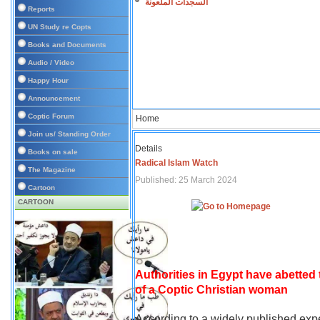
السجدات الملعونة
Reports
UN Study re Copts
Books and Documents
Audio / Video
Happy Hour
Announcement
Coptic Forum
Home
Join us/ Standing Order
Details
Books on sale
Radical Islam Watch
The Magazine
Published: 25 March 2024
Cartoon
CARTOON
Authorities in Egypt have abetted
of a Coptic Christian woman
According to a widely published expe