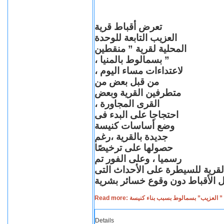
تعرض أقباط قرية
العزيب التابعة للوحدة
المحلية لقرية ” منقطين
” بسمالوط بالمنيا ،
لاعتداءات مساء اليوم ،
من قبل بعض من
متطرفين القرية وبعض
القرى المجاورة ،
احتجاجا على البدء فى
وضع أساسات كنيسة
جديدة بالقرية ،رغم
حصولها على ترخيصًا
رسميا ، وعلى الفور تم
القرية للسيطرة على الأحداث التى
Read more: لعزيب” بسمالوط بسبب بناء كنيسة
Details