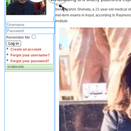
Irene Ibrahim Shehata, a 21-year-old medical s
mid-term exams in Asyut, according to Raymond 
Institute.
Remember Me
Log in
Create an account
Forgot your username?
Forgot your password?
SYNDICATE