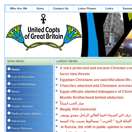
Who Are We
Aims
Contact Us
Lotus Flower
Links
Samue
MAIN MENU
LATEST NEWS
A once protected-and ancient-Christian co
Home
faces new threats
List of Atrocities
Egyptian Christians are watchful about lif
List of Hardships
Churches attacked and Christians arreste
Egypt officials abetted kidnappers of Chris
News
Muslim Brotherhood behind abduction
Articles
صار الحب انساناً
Arabic Articles
Magdy 40th memorial
Radical Islam Watch
نزف الي السماء اخينا الغالي الراحل مجدي يوسف
أقباط قرية ” العزيب” بسمالوط بسبب بناء كنيسة
Advocacy
In Russia, the shift in public opinion is un
Press Release