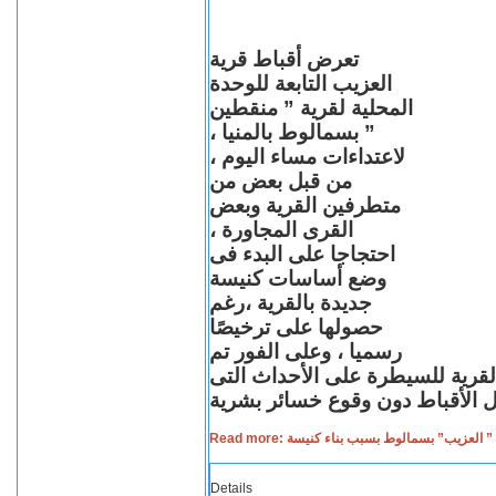
تعرض أقباط قرية
العزيب التابعة للوحدة
المحلية لقرية ” منقطين
” بسمالوط بالمنيا ،
لاعتداءات مساء اليوم ،
من قبل بعض من
متطرفين القرية وبعض
القرى المجاورة ،
احتجاجا على البدء فى
وضع أساسات كنيسة
جديدة بالقرية ،رغم
حصولها على ترخيصًا
رسميا ، وعلى الفور تم
القرية للسيطرة على الأحداث التى
Read more: لعزيب” بسمالوط بسبب بناء كنيسة
Details