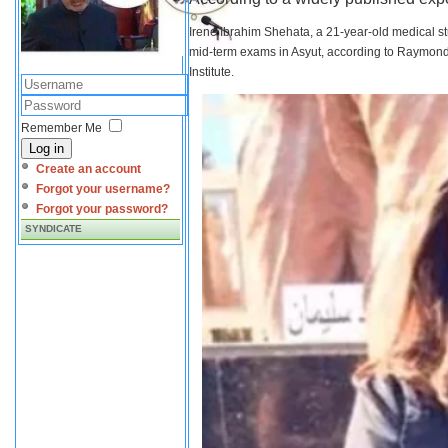
Irene Ibrahim Shehata, a 21-year-old medical s
mid-term exams in Asyut, according to Raymond 
Institute.
Remember Me
Log in
Create an account
Forgot your username?
Forgot your password?
SYNDICATE