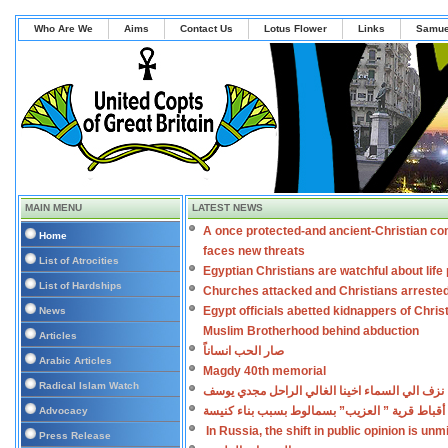
Who Are We
Aims
Contact Us
Lotus Flower
Links
Samue
MAIN MENU
LATEST NEWS
A once protected-and ancient-Christian co
Home
faces new threats
List of Atrocities
Egyptian Christians are watchful about lif
List of Hardships
Churches attacked and Christians arreste
Egypt officials abetted kidnappers of Chris
News
Muslim Brotherhood behind abduction
Articles
صار الحب انساناً
Arabic Articles
Magdy 40th memorial
Radical Islam Watch
نزف الي السماء اخينا الغالي الراحل مجدي يوسف
أقباط قرية ” العزيب” بسمالوط بسبب بناء كنيسة
Advocacy
In Russia, the shift in public opinion is un
Press Release