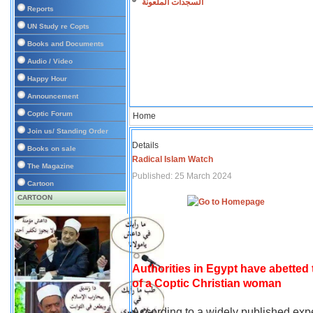
السجدات الملعونة
Reports
UN Study re Copts
Books and Documents
Audio / Video
Happy Hour
Announcement
Coptic Forum
Home
Join us/ Standing Order
Details
Books on sale
Radical Islam Watch
The Magazine
Published: 25 March 2024
Cartoon
CARTOON
Authorities in Egypt have abetted
of a Coptic Christian woman
According to a widely published expe