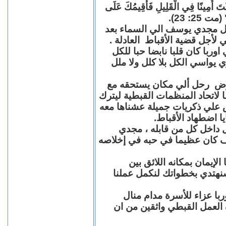
"كُنْتَ أَمِينًا فِي الْقَلِيلِ فَأُقِيمُكَ عَلَى
(مت 25: 23
حل مجدي يوسف الي السماء بعد
ي لأجل قضية الأقباط العادلة
با كان قلبا نابضا حبا للكل
 يواسي الكل بلا كلل ولا ملل
مرض رحل ألي مكان يستحقه مع
 لاتحاد المنظمات القبطية ليترك
ش علي ذكريات جميلة عشناها معه
يا اضطهاد الأقباط
 داخل كل من قابله ، مجدي
كان عظيما في حبه في إخلاصه
لإيمان بمكانه اللائق بين
نهتدي بخطواتك لنكمل عملنا
با عزاء للأسرة مدام منال
ة العمل القبطي واثقين من ان