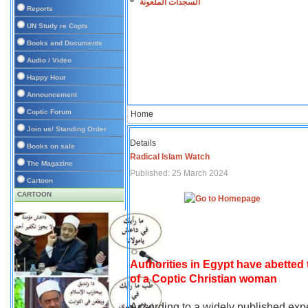
السجدات الملعونة
Reports
UN Study re Copts
Books and Documents
Audio / Video
Happy Hour
Announcement
Coptic Forum
Home
Join us/ Standing Order
Details
Books on sale
Radical Islam Watch
The Magazine
Published: 25 March 2024
Cartoon
CARTOON
Authorities in Egypt have abetted
of a Coptic Christian woman
According to a widely published expe