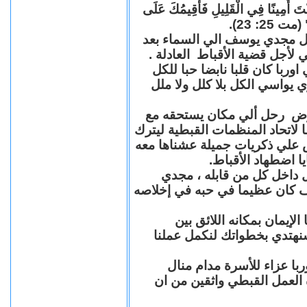
"كُنْتَ أَمِينًا فِي الْقَلِيلِ فَأُقِيمُكَ عَلَى
(مت 25: 23
حل مجدي يوسف الي السماء بعد
ي لأجل قضية الأقباط العادلة
با كان قلبا نابضا حبا للكل
 يواسي الكل بلا كلل ولا ملل
مرض رحل ألي مكان يستحقه مع
 لاتحاد المنظمات القبطية ليترك
ش علي ذكريات جميلة عشناها معه
يا اضطهاد الأقباط
 داخل كل من قابله ، مجدي
كان عظيما في حبه في إخلاصه
لإيمان بمكانه اللائق بين
نهتدي بخطواتك لنكمل عملنا
با عزاء للأسرة مدام منال
ة العمل القبطي واثقين من ان