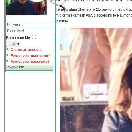
Irene Ibrahim Shehata, a 21-year-old medical s
mid-term exams in Asyut, according to Raymond 
Institute.
Remember Me
Log in
Create an account
Forgot your username?
Forgot your password?
SYNDICATE