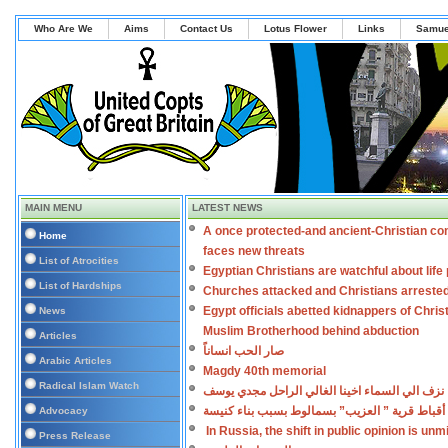
Who Are We
Aims
Contact Us
Lotus Flower
Links
Samue
MAIN MENU
LATEST NEWS
A once protected-and ancient-Christian co
Home
faces new threats
List of Atrocities
Egyptian Christians are watchful about lif
List of Hardships
Churches attacked and Christians arreste
Egypt officials abetted kidnappers of Chris
News
Muslim Brotherhood behind abduction
Articles
صار الحب انساناً
Arabic Articles
Magdy 40th memorial
Radical Islam Watch
نزف الي السماء اخينا الغالي الراحل مجدي يوسف
أقباط قرية ” العزيب” بسمالوط بسبب بناء كنيسة
Advocacy
In Russia, the shift in public opinion is un
Press Release