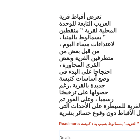
تعرض أقباط قرية
العزيب التابعة للوحدة
المحلية لقرية ” منقطين
” بسمالوط بالمنيا ،
لاعتداءات مساء اليوم ،
من قبل بعض من
متطرفين القرية وبعض
القرى المجاورة ،
احتجاجا على البدء فى
وضع أساسات كنيسة
جديدة بالقرية ،رغم
حصولها على ترخيصًا
رسميا ، وعلى الفور تم
القرية للسيطرة على الأحداث التى
Read more: لعزيب” بسمالوط بسبب بناء كنيسة
Details