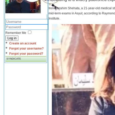
Irene Ibrahim Shehata, a 21-year-old medical s
mid-term exams in Asyut, according to Raymond 
Institute.
Remember Me
Log in
Create an account
Forgot your username?
Forgot your password?
SYNDICATE