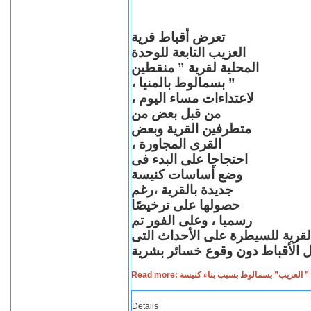
تعرض أقباط قرية
العزيب التابعة للوحدة
المحلية لقرية ” منقطين
” بسمالوط بالمنيا ،
لاعتداءات مساء اليوم ،
من قبل بعض من
متطرفين القرية وبعض
القرى المجاورة ،
احتجاجا على البدء فى
وضع أساسات كنيسة
جديدة بالقرية ،رغم
حصولها على ترخيصًا
رسميا ، وعلى الفور تم
القرية للسيطرة على الأحداث التى
Read more: لعزيب” بسمالوط بسبب بناء كنيسة
Details