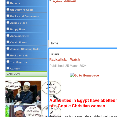
السجدات الملعونة
Reports
UN Study re Copts
Books and Documents
Audio / Video
Happy Hour
Announcement
Coptic Forum
Home
Join us/ Standing Order
Details
Books on sale
Radical Islam Watch
The Magazine
Published: 25 March 2024
Cartoon
CARTOON
Authorities in Egypt have abetted
of a Coptic Christian woman
According to a widely published expe