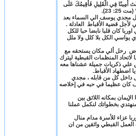
"كُنْتَ أَمِينًا فِي الْقَلِيلِ فَأُقِيمُكَ عَلَى
(مت 25: 23
حل مجدي يوسف الي السماء بعد
ي لأجل قضية الأقباط العادلة
با كان قلبا نابضا حبا للكل
 يواسي الكل بلا كلل ولا ملل
مرض رحل ألي مكان يستحقه مع
 لاتحاد المنظمات القبطية ليترك
ش علي ذكريات جميلة عشناها معه
يا اضطهاد الأقباط
 داخل كل من قابله ، مجدي
كان عظيما في حبه في إخلاصه
لإيمان بمكانه اللائق بين
نهتدي بخطواتك لنكمل عملنا
با عزاء للأسرة مدام منال
ة العمل القبطي واثقين من ان