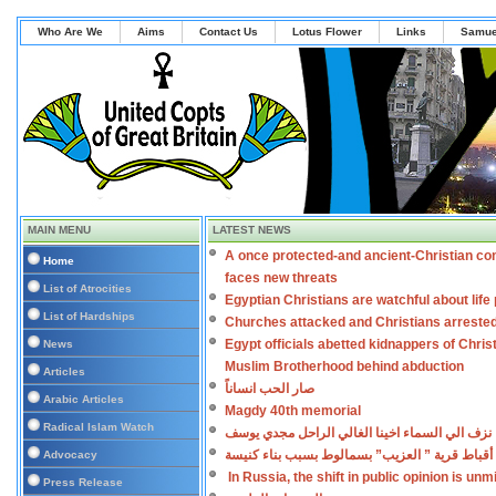
Who Are We
Aims
Contact Us
Lotus Flower
Links
Samue
MAIN MENU
LATEST NEWS
A once protected-and ancient-Christian co
Home
faces new threats
List of Atrocities
Egyptian Christians are watchful about lif
List of Hardships
Churches attacked and Christians arreste
Egypt officials abetted kidnappers of Chris
News
Muslim Brotherhood behind abduction
Articles
صار الحب انساناً
Arabic Articles
Magdy 40th memorial
Radical Islam Watch
نزف الي السماء اخينا الغالي الراحل مجدي يوسف
أقباط قرية ” العزيب” بسمالوط بسبب بناء كنيسة
Advocacy
In Russia, the shift in public opinion is un
Press Release