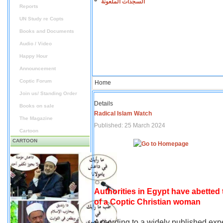
السجدات الملعونة
Reports
UN Study re Copts
Books and Documents
Audio / Video
Happy Hour
Announcement
Coptic Forum
Home
Join us/ Standing Order
Details
Books on sale
Radical Islam Watch
The Magazine
Published: 25 March 2024
Cartoon
CARTOON
Authorities in Egypt have abetted
of a Coptic Christian woman
According to a widely published expe