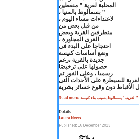
المحلية لقرية ” منقطين
” بسمالوط بالمنيا ،
لاعتداءات مساء اليوم ،
من قبل بعض من
متطرفين القرية وبعض
القرى المجاورة ،
احتجاجا على البدء فى
وضع أساسات كنيسة
جديدة بالقرية ،رغم
حصولها على ترخيصًا
رسميا ، وعلى الفور تم
القرية للسيطرة على الأحداث التى
Read more: لعزيب” بسمالوط بسبب بناء كنيسة
Details
Latest News
Published: 16 December 2023