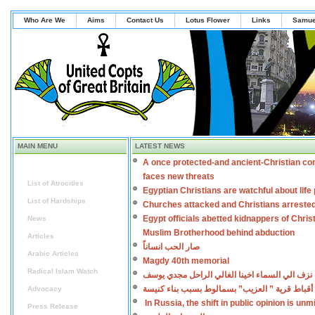
Who Are We
Aims
Contact Us
Lotus Flower
Links
Samue
MAIN MENU
LATEST NEWS
A once protected-and ancient-Christian co
Home
faces new threats
List of Atrocities
Egyptian Christians are watchful about lif
List of Hardships
Churches attacked and Christians arreste
Egypt officials abetted kidnappers of Chris
News
Muslim Brotherhood behind abduction
Articles
صار الحب انساناً
Arabic Articles
Magdy 40th memorial
Radical Islam Watch
نزف الي السماء اخينا الغالي الراحل مجدي يوسف
أقباط قرية ” العزيب” بسمالوط بسبب بناء كنيسة
Advocacy
In Russia, the shift in public opinion is un
Press Release