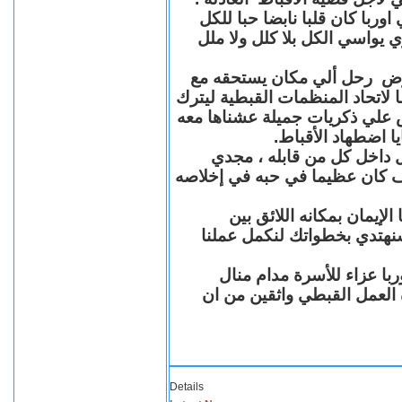
با كان قلبا نابضا حبا للكل
 يواسي الكل بلا كلل ولا ملل
مرض رحل ألي مكان يستحقه مع
 لاتحاد المنظمات القبطية ليترك
ش علي ذكريات جميلة عشناها معه
يا اضطهاد الأقباط
 داخل كل من قابله ، مجدي
كان عظيما في حبه في إخلاصه
لإيمان بمكانه اللائق بين
نهتدي بخطواتك لنكمل عملنا
با عزاء للأسرة مدام منال
ة العمل القبطي واثقين من ان
Details