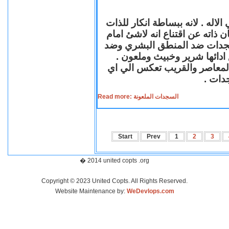
لاله . لانه ببساطة انكار للذات
ن ذاته عن اقتناع انه لاشئ امام
لسجدات ضد المنطق البشري وضد
ازع ادائها شرير وخبيث وملعون
 المعاصر والقريب تعكس الي اي
سجدات
Read more: السجدات الملعونة
Start
Prev
1
2
3
� 2014 united copts .org
Copyright © 2023 United Copts. All Rights Reserved.
Website Maintenance by:
WeDevlops.com