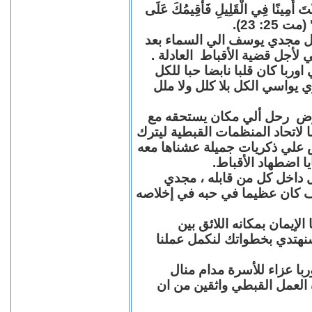
"كُنْتَ أَمِينًا فِي الْقَلِيلِ فَأُقِيمُكَ عَلَى
(مت 25: 23
حل مجدي يوسف الي السماء بعد
ي لأجل قضية الأقباط العادلة
با كان قلبا نابضا حبا للكل
 يواسي الكل بلا كلل ولا ملل
مرض رحل ألي مكان يستحقه مع
 لاتحاد المنظمات القبطية ليترك
ش علي ذكريات جميلة عشناها معه
يا اضطهاد الأقباط
 داخل كل من قابله ، مجدي
كان عظيما في حبه في إخلاصه
لإيمان بمكانه اللائق بين
نهتدي بخطواتك لنكمل عملنا
با عزاء للأسرة مدام منال
ة العمل القبطي واثقين من ان