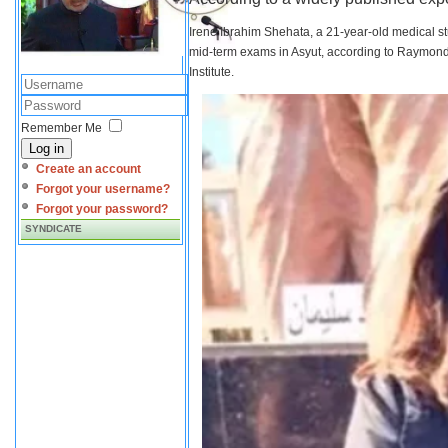
Irene Ibrahim Shehata, a 21-year-old medical s
mid-term exams in Asyut, according to Raymond 
Institute.
Remember Me
Log in
Create an account
Forgot your username?
Forgot your password?
SYNDICATE