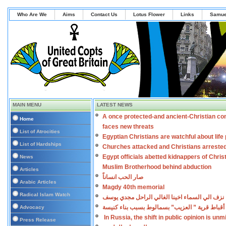
Who Are We
Aims
Contact Us
Lotus Flower
Links
Samue
MAIN MENU
LATEST NEWS
A once protected-and ancient-Christian co
Home
faces new threats
List of Atrocities
Egyptian Christians are watchful about lif
List of Hardships
Churches attacked and Christians arreste
Egypt officials abetted kidnappers of Chris
News
Muslim Brotherhood behind abduction
Articles
صار الحب انساناً
Arabic Articles
Magdy 40th memorial
Radical Islam Watch
نزف الي السماء اخينا الغالي الراحل مجدي يوسف
أقباط قرية ” العزيب” بسمالوط بسبب بناء كنيسة
Advocacy
In Russia, the shift in public opinion is un
Press Release