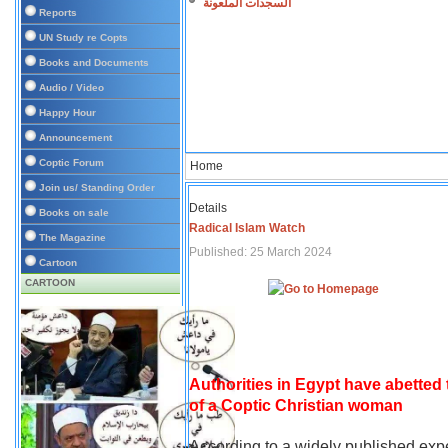
السجدات الملعونة
Reports
UN Study re Copts
Books and Documents
Audio / Video
Happy Hour
Announcement
Coptic Forum
Home
Join us/ Standing Order
Details
Books on sale
Radical Islam Watch
The Magazine
Published: 25 March 2024
Cartoon
CARTOON
Authorities in Egypt have abetted
of a Coptic Christian woman
According to a widely published expe