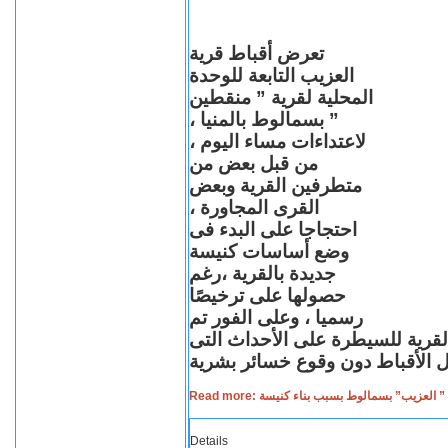
تعرض أقباط قرية
العزيب التابعة للوحدة
المحلية لقرية ” منقطين
” بسمالوط بالمنيا ،
لاعتداءات مساء اليوم ،
من قبل بعض من
متطرفين القرية وبعض
القرى المجاورة ،
احتجاجا على البدء فى
وضع أساسات كنيسة
جديدة بالقرية ،رغم
حصولها على ترخيصًا
رسميا ، وعلى الفور تم
القرية للسيطرة على الأحداث التى
Read more: لعزيب” بسمالوط بسبب بناء كنيسة
Details