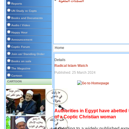
السجدات الملعونة
Reports
UN Study re Copts
Books and Documents
Audio / Video
Happy Hour
Announcement
Coptic Forum
Home
Join us/ Standing Order
Details
Books on sale
Radical Islam Watch
The Magazine
Published: 25 March 2024
Cartoon
CARTOON
Authorities in Egypt have abetted
of a Coptic Christian woman
According to a widely published expe