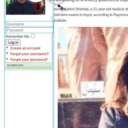
Irene Ibrahim Shehata, a 21-year-old medical s
mid-term exams in Asyut, according to Raymond 
Institute.
Remember Me
Log in
Create an account
Forgot your username?
Forgot your password?
SYNDICATE