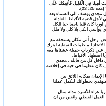
"كُنْتَ أَمِينًا فِي الْقَلِيلِ فَأُقِيمُكَ عَلَى
(مت 25: 23
حل مجدي يوسف الي السماء بعد
ي لأجل قضية الأقباط العادلة
با كان قلبا نابضا حبا للكل
 يواسي الكل بلا كلل ولا ملل
مرض رحل ألي مكان يستحقه مع
 لاتحاد المنظمات القبطية ليترك
ش علي ذكريات جميلة عشناها معه
يا اضطهاد الأقباط
 داخل كل من قابله ، مجدي
كان عظيما في حبه في إخلاصه
لإيمان بمكانه اللائق بين
نهتدي بخطواتك لنكمل عملنا
با عزاء للأسرة مدام منال
ة العمل القبطي واثقين من ان