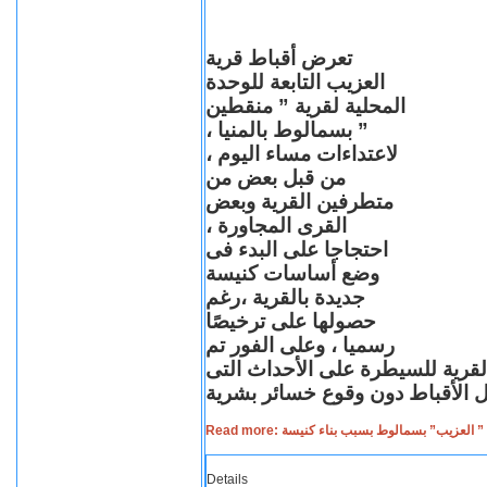
تعرض أقباط قرية
العزيب التابعة للوحدة
المحلية لقرية ” منقطين
” بسمالوط بالمنيا ،
لاعتداءات مساء اليوم ،
من قبل بعض من
متطرفين القرية وبعض
القرى المجاورة ،
احتجاجا على البدء فى
وضع أساسات كنيسة
جديدة بالقرية ،رغم
حصولها على ترخيصًا
رسميا ، وعلى الفور تم
القرية للسيطرة على الأحداث التى
Read more: لعزيب” بسمالوط بسبب بناء كنيسة
Details