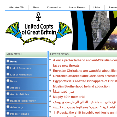
Who Are We
Aims
Contact Us
Lotus Flower
Links
Samue
MAIN MENU
LATEST NEWS
A once protected-and ancient-Christian co
Home
faces new threats
List of Atrocities
Egyptian Christians are watchful about lif
List of Hardships
Churches attacked and Christians arreste
Egypt officials abetted kidnappers of Chris
News
Muslim Brotherhood behind abduction
Articles
صار الحب انساناً
Arabic Articles
Magdy 40th memorial
Radical Islam Watch
نزف الي السماء اخينا الغالي الراحل مجدي يوسف
أقباط قرية ” العزيب” بسمالوط بسبب بناء كنيسة
Advocacy
In Russia, the shift in public opinion is un
Press Release