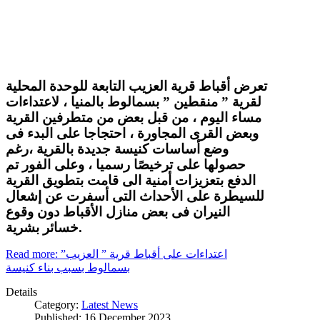
تعرض أقباط قرية العزيب التابعة للوحدة المحلية
لقرية ” منقطين ” بسمالوط بالمنيا ، لاعتداءات
مساء اليوم ، من قبل بعض من متطرفين القرية
وبعض القرى المجاورة ، احتجاجا على البدء فى
وضع أساسات كنيسة جديدة بالقرية ،رغم
حصولها على ترخيصًا رسميا ، وعلى الفور تم
الدفع بتعزيزات أمنية الى قامت بتطويق القرية
للسيطرة على الأحداث التى أسفرت عن إشعال
النيران فى بعض منازل الأقباط دون وقوع
خسائر بشرية.
Read more: اعتداءات على أقباط قرية ” العزيب”
بسمالوط بسبب بناء كنيسة
Details
Category:
Latest News
Published: 16 December 2023