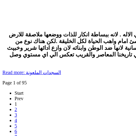
الاله . لانه ببساطة انكار للذات ووضعها ملاصقة للارض
لاشئ امام واهب الحياة لكل الخليقة .لكن هناك نوع من
ة لانها ضد الوطن وابنائه لان وازع ادائها شرير وخبيث
في تاريخنا المعاصر والقريب تعكس الي اي مستوي وصل
Read more: السجدات الملعونة
Page 1 of 95
Start
Prev
1
2
3
4
5
6