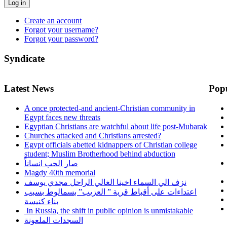
Log in
Create an account
Forgot your username?
Forgot your password?
Syndicate
Latest News
Pop
A once protected-and ancient-Christian community in
Egypt faces new threats
Egyptian Christians are watchful about life post-Mubarak
Churches attacked and Christians arrested?
Egypt officials abetted kidnappers of Christian college
student; Muslim Brotherhood behind abduction
صار الحب انساناً
Magdy 40th memorial
نزف الي السماء اخينا الغالي الراحل مجدي يوسف
اعتداءات على أقباط قرية ” العزيب” بسمالوط بسبب
بناء كنيسة
In Russia, the shift in public opinion is unmistakable
السجدات الملعونة