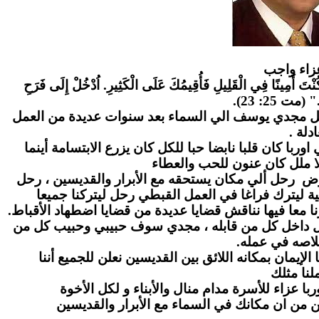
زاء واج
ب
" كُنْتَ أَمِينًا فِي الْقَلِيلِ فَأُقِيمُكَ عَلَى الْكَثِيرِ. اُدْخُلْ إِلَى فَرَحِ
." (مت 25: 23
احل مجدي يوسف الي السماء بعد سنوات عديدة من العمل
عادلة
ا كان قلبا نابضا حبا للكل كان يزرع الابتسامة أينما
ا ملل كان عنون للحب والعطاء
رض رحل ألي مكان يستحقه مع الأبرار والقديسين ، رحل
ة ليترك فراغا في العمل القبطي رحل ليتركنا جميعا
ا معا فيها نناقش قضايا عديدة من قضايا اضطهاد الأقباط
بل داخل كل من قابله ، مجدي سوف حبيبي وحبيب كل من
لاصه في عمله
لإيمان بمكانه اللائق بين القديسين نعلن للجميع أننا
نا مثلك
ا عزاء للأسرة مدام منال والأبناء و لكل الأخوة
ن من ان مكانك في السماء مع الأبرار والقديسين