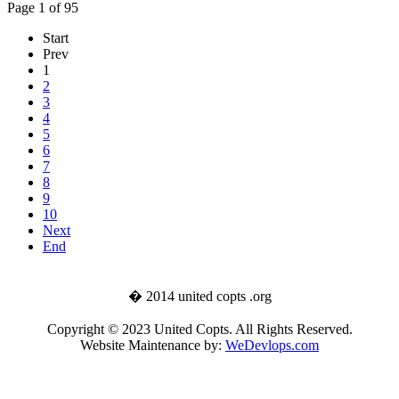
Page 1 of 95
Start
Prev
1
2
3
4
5
6
7
8
9
10
Next
End
� 2014 united copts .org
Copyright © 2023 United Copts. All Rights Reserved.
Website Maintenance by:
WeDevlops.com