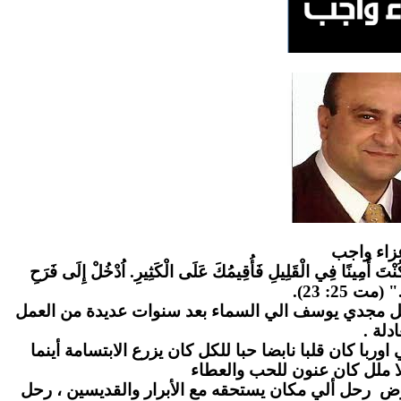
زاء واج
ب
" كُنْتَ أَمِينًا فِي الْقَلِيلِ فَأُقِيمُكَ عَلَى الْكَثِيرِ. اُدْخُلْ إِلَى فَرَحِ
." (مت 25: 23
احل مجدي يوسف الي السماء بعد سنوات عديدة من العمل
عادلة
ا كان قلبا نابضا حبا للكل كان يزرع الابتسامة أينما
ا ملل كان عنون للحب والعطاء
رض رحل ألي مكان يستحقه مع الأبرار والقديسين ، رحل