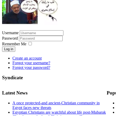
Username
Password
Remember Me
Log in
Create an account
Forgot your username?
Forgot your password?
Syndicate
Latest News
Pop
A once protected-and ancient-Christian community in
Egypt faces new threats
Egyptian Christians are watchful about life post-Mubarak