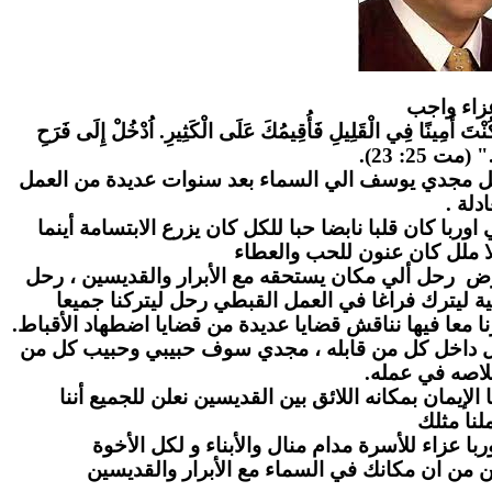
زاء واج
ب
" كُنْتَ أَمِينًا فِي الْقَلِيلِ فَأُقِيمُكَ عَلَى الْكَثِيرِ. اُدْخُلْ إِلَى فَرَحِ
." (مت 25: 23
احل مجدي يوسف الي السماء بعد سنوات عديدة من العمل
عادلة
ا كان قلبا نابضا حبا للكل كان يزرع الابتسامة أينما
ا ملل كان عنون للحب والعطاء
رض رحل ألي مكان يستحقه مع الأبرار والقديسين ، رحل
ة ليترك فراغا في العمل القبطي رحل ليتركنا جميعا
ا معا فيها نناقش قضايا عديدة من قضايا اضطهاد الأقباط
بل داخل كل من قابله ، مجدي سوف حبيبي وحبيب كل من
لاصه في عمله
لإيمان بمكانه اللائق بين القديسين نعلن للجميع أننا
نا مثلك
ا عزاء للأسرة مدام منال والأبناء و لكل الأخوة
ن من ان مكانك في السماء مع الأبرار والقديسين