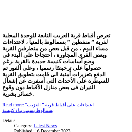
تعرض أقباط قرية العزيب التابعة للوحدة المحلية
لقرية ” منقطين ” بسمالوط بالمنيا ، لاعتداءات
مساء اليوم ، من قبل بعض من متطرفين القرية
وبعض القرى المجاورة ، احتجاجا على البدء فى
وضع أساسات كنيسة جديدة بالقرية ،رغم
حصولها على ترخيصًا رسميا ، وعلى الفور تم
الدفع بتعزيزات أمنية الى قامت بتطويق القرية
للسيطرة على الأحداث التى أسفرت عن إشعال
النيران فى بعض منازل الأقباط دون وقوع
خسائر بشرية.
Read more: اعتداءات على أقباط قرية ” العزيب”
بسمالوط بسبب بناء كنيسة
Details
Category:
Latest News
Published: 16 December 2023