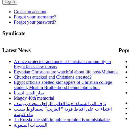
Log in
Create an account
Forgot your username?
Forgot your password?
Syndicate
Latest News
Pop
A once protected-and ancient-Christian community in
Egypt faces new threats
Egyptian Christians are watchful about life post-Mubarak
Churches attacked and Christians arrested?
Egypt officials abetted kidnappers of Christian college
student; Muslim Brotherhood behind abduction
صار الحب انساناً
Magdy 40th memorial
نزف الي السماء اخينا الغالي الراحل مجدي يوسف
اعتداءات على أقباط قرية ” العزيب” بسمالوط بسبب
بناء كنيسة
In Russia, the shift in public opinion is unmistakable
السجدات الملعونة