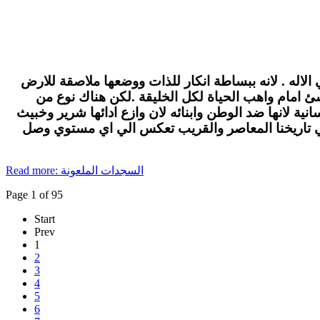
الاله . لانه ببساطة انكار للذات ووضعها ملاصقة للارض
لاشئ امام واهب الحياة لكل الخليقة .لكن هناك نوع من
ة لانها ضد الوطن وابنائه لان وازع ادائها شرير وخبيث
في تاريخنا المعاصر والقريب تعكس الي اي مستوي وصل
Read more: السجدات الملعونة
Page 1 of 95
Start
Prev
1
2
3
4
5
6