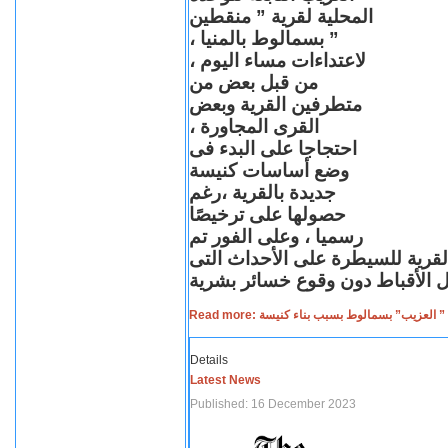
المحلية لقرية ” منقطين
” بسمالوط بالمنيا ،
لاعتداءات مساء اليوم ،
من قبل بعض من
متطرفين القرية وبعض
القرى المجاورة ،
احتجاجا على البدء فى
وضع أساسات كنيسة
جديدة بالقرية ،رغم
حصولها على ترخيصًا
رسميا ، وعلى الفور تم
القرية للسيطرة على الأحداث التى
Read more: لعزيب” بسمالوط بسبب بناء كنيسة
Details
Latest News
Published: 16 December 2023