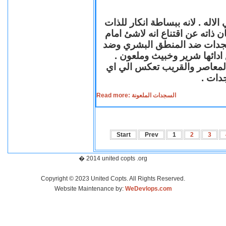
لاله . لانه ببساطة انكار للذات
ن ذاته عن اقتناع انه لاشئ امام
لسجدات ضد المنطق البشري وضد
ازع ادائها شرير وخبيث وملعون
 المعاصر والقريب تعكس الي اي
سجدات
Read more: السجدات الملعونة
Start
Prev
1
2
3
� 2014 united copts .org
Copyright © 2023 United Copts. All Rights Reserved.
Website Maintenance by:
WeDevlops.com