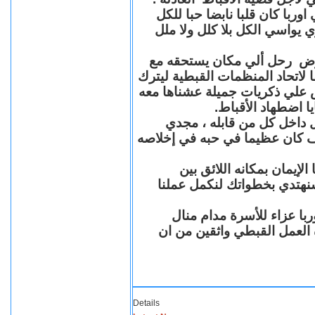
با كان قلبا نابضا حبا للكل
 يواسي الكل بلا كلل ولا ملل
مرض رحل ألي مكان يستحقه مع
 لاتحاد المنظمات القبطية ليترك
ش علي ذكريات جميلة عشناها معه
يا اضطهاد الأقباط
 داخل كل من قابله ، مجدي
كان عظيما في حبه في إخلاصه
لإيمان بمكانه اللائق بين
نهتدي بخطواتك لنكمل عملنا
با عزاء للأسرة مدام منال
ة العمل القبطي واثقين من ان
Details