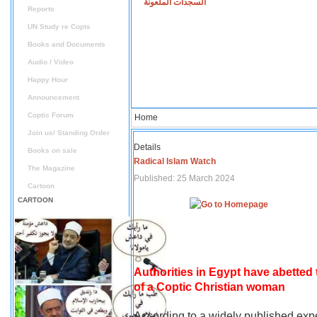
السجدات الملعونة
Reports
UN Study re Copts
Books and Documents
Audio / Video
Happy Hour
Announcement
Coptic Forum
Home
Join us/ Standing Order
Details
Books on sale
Radical Islam Watch
The Magazine
Published: 25 March 2024
Cartoon
CARTOON
Authorities in Egypt have abetted
of a Coptic Christian woman
According to a widely published expe