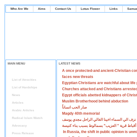
Who Are We
Aims
Contact Us
Lotus Flower
Links
Samue
MAIN MENU
LATEST NEWS
A once protected-and ancient-Christian co
Home
faces new threats
List of Atrocities
Egyptian Christians are watchful about lif
List of Hardships
Churches attacked and Christians arreste
Egypt officials abetted kidnappers of Chris
News
Muslim Brotherhood behind abduction
Articles
صار الحب انساناً
Arabic Articles
Magdy 40th memorial
Radical Islam Watch
نزف الي السماء اخينا الغالي الراحل مجدي يوسف
أقباط قرية ” العزيب” بسمالوط بسبب بناء كنيسة
Advocacy
In Russia, the shift in public opinion is un
Press Release