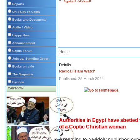
السجدات الملعونة
Reports
UN Study re Copts
Books and Documents
Audio / Video
Happy Hour
Announcement
Coptic Forum
Home
Join us/ Standing Order
Details
Books on sale
Radical Islam Watch
The Magazine
Published: 25 March 2024
Cartoon
CARTOON
Authorities in Egypt have abetted
of a Coptic Christian woman
According to a widely published expe