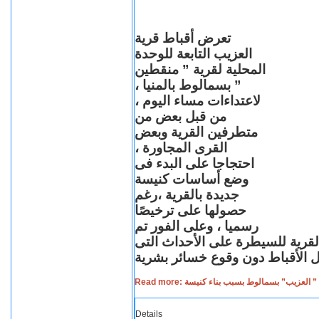
تعرض أقباط قرية
العزيب التابعة للوحدة
المحلية لقرية ” منقطين
” بسمالوط بالمنيا ،
لاعتداءات مساء اليوم ،
من قبل بعض من
متطرفين القرية وبعض
القرى المجاورة ،
احتجاجا على البدء فى
وضع أساسات كنيسة
جديدة بالقرية ،رغم
حصولها على ترخيصًا
رسميا ، وعلى الفور تم
القرية للسيطرة على الأحداث التى
Read more: لعزيب” بسمالوط بسبب بناء كنيسة
Details