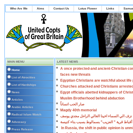
Who Are We
Aims
Contact Us
Lotus Flower
Links
Samue
MAIN MENU
LATEST NEWS
A once protected-and ancient-Christian co
Home
faces new threats
List of Atrocities
Egyptian Christians are watchful about lif
List of Hardships
Churches attacked and Christians arreste
Egypt officials abetted kidnappers of Chris
News
Muslim Brotherhood behind abduction
Articles
صار الحب انساناً
Arabic Articles
Magdy 40th memorial
Radical Islam Watch
نزف الي السماء اخينا الغالي الراحل مجدي يوسف
أقباط قرية ” العزيب” بسمالوط بسبب بناء كنيسة
Advocacy
In Russia, the shift in public opinion is un
Press Release