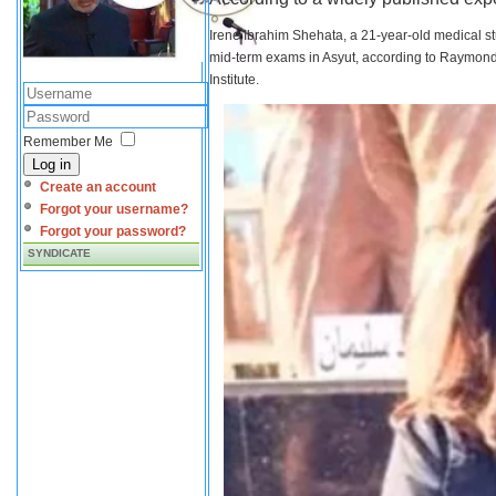
Irene Ibrahim Shehata, a 21-year-old medical s
mid-term exams in Asyut, according to Raymond 
Institute.
Remember Me
Log in
Create an account
Forgot your username?
Forgot your password?
SYNDICATE