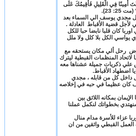
"كُنْتَ أَمِينًا فِي الْقَلِيلِ فَأُقِيمُكَ عَلَى
(مت 25: 23
حل مجدي يوسف الي السماء بعد
ي لأجل قضية الأقباط العادلة
با كان قلبا نابضا حبا للكل
 يواسي الكل بلا كلل ولا ملل
مرض رحل ألي مكان يستحقه مع
 لاتحاد المنظمات القبطية ليترك
ش علي ذكريات جميلة عشناها معه
يا اضطهاد الأقباط
 داخل كل من قابله ، مجدي
كان عظيما في حبه في إخلاصه
لإيمان بمكانه اللائق بين
نهتدي بخطواتك لنكمل عملنا
با عزاء للأسرة مدام منال
ة العمل القبطي واثقين من ان