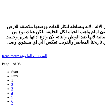
الاله . لانه ببساطة انكار للذات ووضعها ملاصقة للارض
لاشئ امام واهب الحياة لكل الخليقة .لكن هناك نوع من
ة لانها ضد الوطن وابنائه لان وازع ادائها شرير وخبيث
في تاريخنا المعاصر والقريب تعكس الي اي مستوي وصل
Read more: السجدات الملعونة
Page 1 of 95
Start
Prev
1
2
3
4
5
6