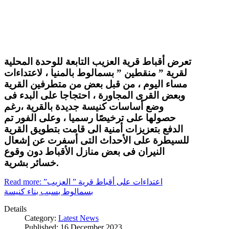
تعرض أقباط قرية العزيب التابعة للوحدة المحلية
لقرية ” منقطين ” بسمالوط بالمنيا ، لاعتداءات
مساء اليوم ، من قبل بعض من متطرفين القرية
وبعض القرى المجاورة ، احتجاجا على البدء فى
وضع أساسات كنيسة جديدة بالقرية ،رغم
حصولها على ترخيصًا رسميا ، وعلى الفور تم
الدفع بتعزيزات أمنية الى قامت بتطويق القرية
للسيطرة على الأحداث التى أسفرت عن إشعال
النيران فى بعض منازل الأقباط دون وقوع
خسائر بشرية.
Read more: اعتداءات على أقباط قرية ” العزيب”
بسمالوط بسبب بناء كنيسة
Details
Category:
Latest News
Published: 16 December 2023