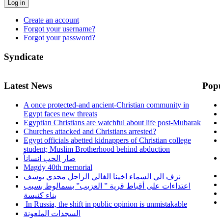
Log in
Create an account
Forgot your username?
Forgot your password?
Syndicate
Latest News
Pop
A once protected-and ancient-Christian community in
Egypt faces new threats
Egyptian Christians are watchful about life post-Mubarak
Churches attacked and Christians arrested?
Egypt officials abetted kidnappers of Christian college
student; Muslim Brotherhood behind abduction
صار الحب انساناً
Magdy 40th memorial
نزف الي السماء اخينا الغالي الراحل مجدي يوسف
اعتداءات على أقباط قرية ” العزيب” بسمالوط بسبب
بناء كنيسة
In Russia, the shift in public opinion is unmistakable
السجدات الملعونة