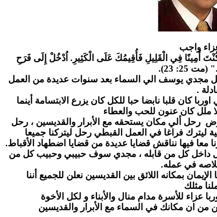
زاء واج
ب
" كُنْتَ أَمِينًا فِي الْقَلِيلِ فَأُقِيمُكَ عَلَى الْكَثِيرِ. اُدْخُلْ إِلَى فَرَحِ
." (مت 25: 23
احل مجدي يوسف الي السماء بعد سنوات عديدة من العمل
عادلة
ا كان قلبا نابضا حبا للكل كان يزرع الابتسامة أينما
ا ملل كان عنون للحب والعطاء
رض رحل ألي مكان يستحقه مع الأبرار والقديسين ، رحل
ة ليترك فراغا في العمل القبطي رحل ليتركنا جميعا
ا معا فيها نناقش قضايا عديدة من قضايا اضطهاد الأقباط
بل داخل كل من قابله ، مجدي سوف حبيبي وحبيب كل من
لاصه في عمله
لإيمان بمكانه اللائق بين القديسين نعلن للجميع أننا
نا مثلك
ا عزاء للأسرة مدام منال والأبناء و لكل الأخوة
ن من ان مكانك في السماء مع الأبرار والقديسين