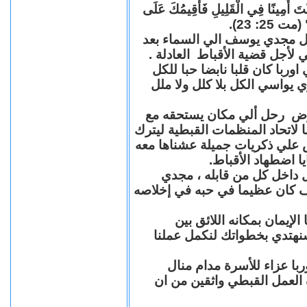
"كُنْتَ أَمِينًا فِي الْقَلِيلِ فَأُقِيمُكَ عَلَى
(مت 25: 23
حل مجدي يوسف الي السماء بعد
ي لأجل قضية الأقباط العادلة
با كان قلبا نابضا حبا للكل
 يواسي الكل بلا كلل ولا ملل
مرض رحل ألي مكان يستحقه مع
 لاتحاد المنظمات القبطية ليترك
ش علي ذكريات جميلة عشناها معه
يا اضطهاد الأقباط
 داخل كل من قابله ، مجدي
كان عظيما في حبه في إخلاصه
لإيمان بمكانه اللائق بين
نهتدي بخطواتك لنكمل عملنا
با عزاء للأسرة مدام منال
ة العمل القبطي واثقين من ان