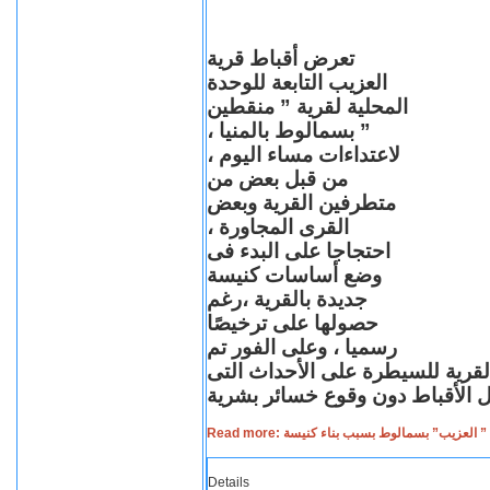
تعرض أقباط قرية
العزيب التابعة للوحدة
المحلية لقرية ” منقطين
” بسمالوط بالمنيا ،
لاعتداءات مساء اليوم ،
من قبل بعض من
متطرفين القرية وبعض
القرى المجاورة ،
احتجاجا على البدء فى
وضع أساسات كنيسة
جديدة بالقرية ،رغم
حصولها على ترخيصًا
رسميا ، وعلى الفور تم
القرية للسيطرة على الأحداث التى
Read more: لعزيب” بسمالوط بسبب بناء كنيسة
Details