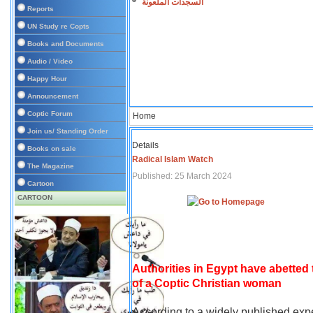
السجدات الملعونة
Reports
UN Study re Copts
Books and Documents
Audio / Video
Happy Hour
Announcement
Coptic Forum
Home
Join us/ Standing Order
Details
Books on sale
Radical Islam Watch
The Magazine
Published: 25 March 2024
Cartoon
CARTOON
Authorities in Egypt have abetted
of a Coptic Christian woman
According to a widely published expe