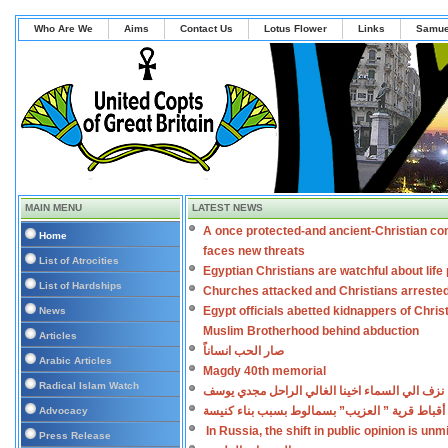
Who Are We
Aims
Contact Us
Lotus Flower
Links
Samue
MAIN MENU
LATEST NEWS
A once protected-and ancient-Christian co
Home
faces new threats
List of Atrocities
Egyptian Christians are watchful about lif
List of Hardships
Churches attacked and Christians arreste
Egypt officials abetted kidnappers of Chris
News
Muslim Brotherhood behind abduction
Articles
صار الحب انساناً
Arabic Articles
Magdy 40th memorial
Radical Islam Watch
نزف الي السماء اخينا الغالي الراحل مجدي يوسف
أقباط قرية ” العزيب” بسمالوط بسبب بناء كنيسة
Advocacy
In Russia, the shift in public opinion is un
Press Release