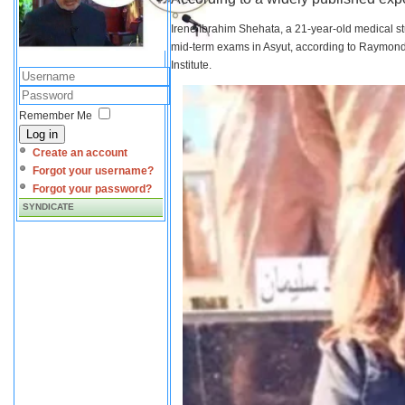
Irene Ibrahim Shehata, a 21-year-old medical s
mid-term exams in Asyut, according to Raymond 
Institute.
Remember Me
Log in
Create an account
Forgot your username?
Forgot your password?
SYNDICATE