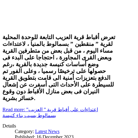
تعرض أقباط قرية العزيب التابعة للوحدة المحلية
لقرية ” منقطين ” بسمالوط بالمنيا ، لاعتداءات
مساء اليوم ، من قبل بعض من متطرفين القرية
وبعض القرى المجاورة ، احتجاجا على البدء فى
وضع أساسات كنيسة جديدة بالقرية ،رغم
حصولها على ترخيصًا رسميا ، وعلى الفور تم
الدفع بتعزيزات أمنية الى قامت بتطويق القرية
للسيطرة على الأحداث التى أسفرت عن إشعال
النيران فى بعض منازل الأقباط دون وقوع
خسائر بشرية.
Read more: اعتداءات على أقباط قرية ” العزيب”
بسمالوط بسبب بناء كنيسة
Details
Category:
Latest News
Published: 16 December 2023