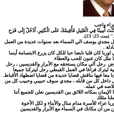
زاء واج
ب
" كُنْتَ أَمِينًا فِي الْقَلِيلِ فَأُقِيمُكَ عَلَى الْكَثِيرِ. اُدْخُلْ إِلَى فَرَحِ
." (مت 25: 23
احل مجدي يوسف الي السماء بعد سنوات عديدة من العمل
عادلة
ا كان قلبا نابضا حبا للكل كان يزرع الابتسامة أينما
ا ملل كان عنون للحب والعطاء
رض رحل ألي مكان يستحقه مع الأبرار والقديسين ، رحل
ة ليترك فراغا في العمل القبطي رحل ليتركنا جميعا
ا معا فيها نناقش قضايا عديدة من قضايا اضطهاد الأقباط
بل داخل كل من قابله ، مجدي سوف حبيبي وحبيب كل من
لاصه في عمله
لإيمان بمكانه اللائق بين القديسين نعلن للجميع أننا
نا مثلك
ا عزاء للأسرة مدام منال والأبناء و لكل الأخوة
ن من ان مكانك في السماء مع الأبرار والقديسين