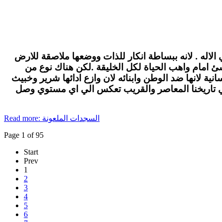
الاله . لانه ببساطة انكار للذات ووضعها ملاصقة للارض
لاشئ امام واهب الحياة لكل الخليقة .لكن هناك نوع من
ة لانها ضد الوطن وابنائه لان وازع ادائها شرير وخبيث
في تاريخنا المعاصر والقريب تعكس الي اي مستوي وصل
Read more: السجدات الملعونة
Page 1 of 95
Start
Prev
1
2
3
4
5
6