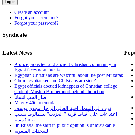
Log in
Create an account
Forgot your username?
Forgot your password?
Syndicate
Latest News
Pop
A once protected-and ancient-Christian community in
Egypt faces new threats
Egyptian Christians are watchful about life post-Mubarak
Churches attacked and Christians arrested?
Egypt officials abetted kidnappers of Christian college
student; Muslim Brotherhood behind abduction
صار الحب انساناً
Magdy 40th memorial
نزف الي السماء اخينا الغالي الراحل مجدي يوسف
اعتداءات على أقباط قرية ” العزيب” بسمالوط بسبب
بناء كنيسة
In Russia, the shift in public opinion is unmistakable
السجدات الملعونة