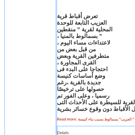
تعرض أقباط قرية
العزيب التابعة للوحدة
المحلية لقرية ” منقطين
” بسمالوط بالمنيا ،
لاعتداءات مساء اليوم ،
من قبل بعض من
متطرفين القرية وبعض
القرى المجاورة ،
احتجاجا على البدء فى
وضع أساسات كنيسة
جديدة بالقرية ،رغم
حصولها على ترخيصًا
رسميا ، وعلى الفور تم
القرية للسيطرة على الأحداث التى
Read more: لعزيب” بسمالوط بسبب بناء كنيسة
Details