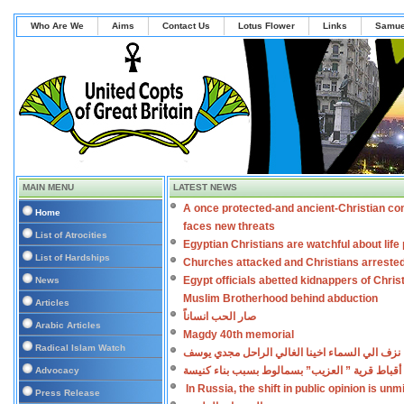
Who Are We
Aims
Contact Us
Lotus Flower
Links
Samue
MAIN MENU
LATEST NEWS
A once protected-and ancient-Christian co
Home
faces new threats
List of Atrocities
Egyptian Christians are watchful about lif
List of Hardships
Churches attacked and Christians arreste
Egypt officials abetted kidnappers of Chris
News
Muslim Brotherhood behind abduction
Articles
صار الحب انساناً
Arabic Articles
Magdy 40th memorial
Radical Islam Watch
نزف الي السماء اخينا الغالي الراحل مجدي يوسف
أقباط قرية ” العزيب” بسمالوط بسبب بناء كنيسة
Advocacy
In Russia, the shift in public opinion is un
Press Release