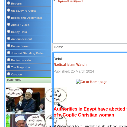
السجدات الملعونة
Reports
UN Study re Copts
Books and Documents
Audio / Video
Happy Hour
Announcement
Coptic Forum
Home
Join us/ Standing Order
Details
Books on sale
Radical Islam Watch
The Magazine
Published: 25 March 2024
Cartoon
CARTOON
Authorities in Egypt have abetted
of a Coptic Christian woman
According to a widely published expe