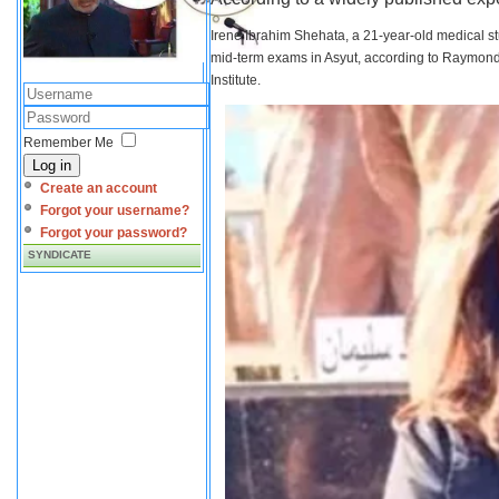
Irene Ibrahim Shehata, a 21-year-old medical s
mid-term exams in Asyut, according to Raymond 
Institute.
Remember Me
Log in
Create an account
Forgot your username?
Forgot your password?
SYNDICATE