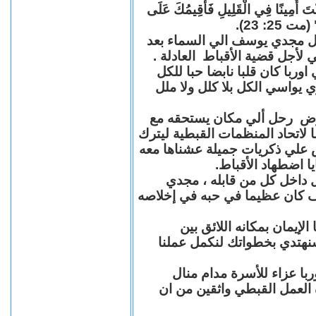
"كُنْتَ أَمِينًا فِي الْقَلِيلِ فَأُقِيمُكَ عَلَى
(مت 25: 23
حل مجدي يوسف الي السماء بعد
ي لأجل قضية الأقباط العادلة
با كان قلبا نابضا حبا للكل
 يواسي الكل بلا كلل ولا ملل
مرض رحل ألي مكان يستحقه مع
 لاتحاد المنظمات القبطية ليترك
ش علي ذكريات جميلة عشناها معه
يا اضطهاد الأقباط
 داخل كل من قابله ، مجدي
كان عظيما في حبه في إخلاصه
لإيمان بمكانه اللائق بين
نهتدي بخطواتك لنكمل عملنا
با عزاء للأسرة مدام منال
ة العمل القبطي واثقين من ان