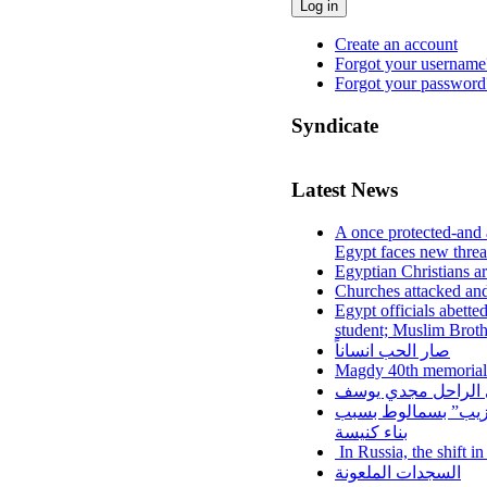
Log in
Create an account
Forgot your username
Forgot your password
Syndicate
Latest News
A once protected-and 
Egypt faces new threa
Egyptian Christians a
Churches attacked and
Egypt officials abette
student; Muslim Brot
صار الحب انساناً
Magdy 40th memorial
لي الراحل مجدي يوسف
عزيب” بسمالوط بسبب
بناء كنيسة
In Russia, the shift i
السجدات الملعونة