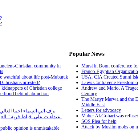
?
?
Popular News
ancient-Christian community in
Mursi in Bonn conference f
ts
Franco-Egyptian Organizati
re watchful about life post-Mubarak
USA, CIA Created Sunni Isl
 Christians arrested?
Laws Contravene Freedom of
d kidnappers of Christian college
Andrew and Mario, A Tragedy
herhood behind abduction
Century
The Martyr Marwa and the D
Middle East
Letters for advocacy
نزف الي السماء اخينا الغا
Maher Al-Gohari was refuse
اعتداءات على أقباط قرية ” ال
SOS Plea for help
Attack by Muslim mobs on ne
n public opinion is unmistakable