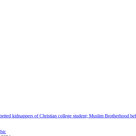
betted kidnappers of Christian college student; Muslim Brotherhood be
abic