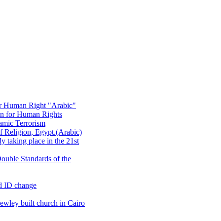
or Human Right "Arabic"
on for Human Rights
amic Terrorism
 Religion, Egypt.(Arabic)
 taking place in the 21st
ouble Standards of the
d ID change
wley built church in Cairo