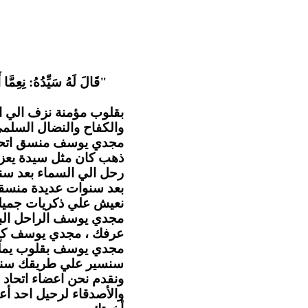
قَالَ لَهُ سَيِّدُهُ: نِعِمَّا أ
بقلوب مؤمنة نزف الي ا
والكفاح والنضال السل .
مجدي يوسف منسق اتحاد ا
ذهب كان مثل سيدة يعزي
رحل الي السماء بعد سن
بعد سنوات عديدة منسقا 
نعيش علي ذكريات جميلة.
مجدي يوسف الراحل البا
عرفك ، مجدي يوسف كا.
مجدي يوسف بقلوب يملّائها
سنسير علي طريقك سنهت
ونقدم نحن اعضاء اتحاد ا
والأصدقاء لرحيل احد أع