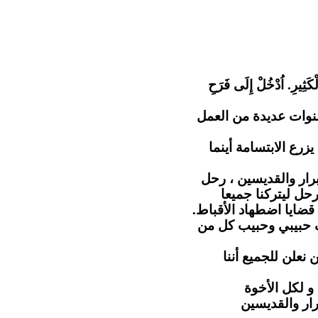
"كَثِيرِ. اُدْخُلْ إِلَى فَرَحِ
نوات عديدة من العمل
رع الابتسامة أينما
رار والقديسين ، رحل
حل ليتركنا جميعا
 قضايا اضطهاد الأقباط
ف حبيبي وحبيب كل من
 نعلن للجميع أننا
و لكل الأخوة
رار والقديسين