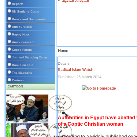
السجدات الملعونة
Reports
UN Study re Copts
Books and Documents
Audio / Video
Happy Hour
Announcement
Coptic Forum
Home
Join us/ Standing Order
Details
Books on sale
Radical Islam Watch
The Magazine
Published: 25 March 2024
Cartoon
CARTOON
Authorities in Egypt have abetted
of a Coptic Christian woman
According to a widely published expe