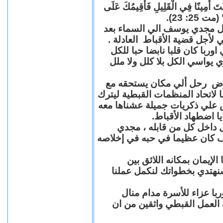
"كُنْتَ أَمِينًا فِي الْقَلِيلِ فَأُقِيمُكَ عَلَى
(مت 25: 23
حل مجدي يوسف الي السماء بعد
ي لأجل قضية الأقباط العادلة
با كان قلبا نابضا حبا للكل
 يواسي الكل بلا كلل ولا ملل
مرض رحل ألي مكان يستحقه مع
 لاتحاد المنظمات القبطية ليترك
ش علي ذكريات جميلة عشناها معه
يا اضطهاد الأقباط
 داخل كل من قابله ، مجدي
كان عظيما في حبه في إخلاصه
لإيمان بمكانه اللائق بين
نهتدي بخطواتك لنكمل عملنا
با عزاء للأسرة مدام منال
ة العمل القبطي واثقين من ان