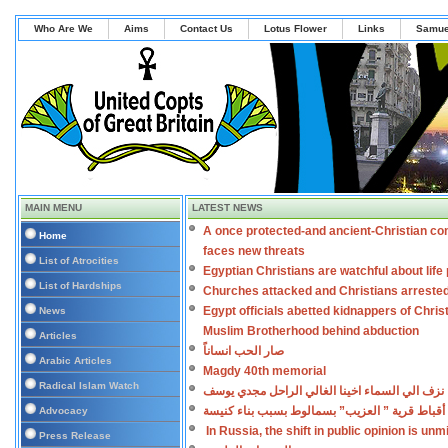
Who Are We
Aims
Contact Us
Lotus Flower
Links
Samue
MAIN MENU
LATEST NEWS
A once protected-and ancient-Christian co
Home
faces new threats
List of Atrocities
Egyptian Christians are watchful about lif
List of Hardships
Churches attacked and Christians arreste
Egypt officials abetted kidnappers of Chris
News
Muslim Brotherhood behind abduction
Articles
صار الحب انساناً
Arabic Articles
Magdy 40th memorial
Radical Islam Watch
نزف الي السماء اخينا الغالي الراحل مجدي يوسف
أقباط قرية ” العزيب” بسمالوط بسبب بناء كنيسة
Advocacy
In Russia, the shift in public opinion is un
Press Release