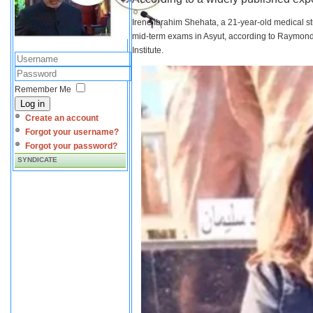
Irene Ibrahim Shehata, a 21-year-old medical s
mid-term exams in Asyut, according to Raymond 
Institute.
Remember Me
Log in
Create an account
Forgot your username?
Forgot your password?
SYNDICATE