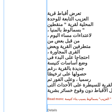
تعرض أقباط قرية
العزيب التابعة للوحدة
المحلية لقرية ” منقطين
” بسمالوط بالمنيا ،
لاعتداءات مساء اليوم ،
من قبل بعض من
متطرفين القرية وبعض
القرى المجاورة ،
احتجاجا على البدء فى
وضع أساسات كنيسة
جديدة بالقرية ،رغم
حصولها على ترخيصًا
رسميا ، وعلى الفور تم
القرية للسيطرة على الأحداث التى
Read more: لعزيب” بسمالوط بسبب بناء كنيسة
Details