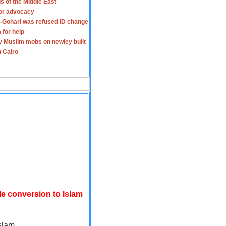
s of the Middle East
for advocacy
-Gohari was refused ID change
 for help
y Muslim mobs on newley built
n Cairo
le conversion to Islam
slam.