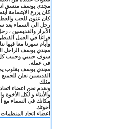
مجدي يوسف منسق اتحاد 
كان يزرع الابتسامة أين
كان عنون للحب والعطا
رحل الي السماء بعد س
الأبرار والقديسين ، رح
فراغا في العمل القبطي
وأيام سهرنا معا فيها .
مجدي يوسف الراحل البا
سوف حبيبي وحبيب كل 
في عمله.
مجدي يوسف بقلوب يملّائه
القديسين نعلن للجميع
مثلك
ونقدم نحن اعضاء اتحاد
والأبناء و لكل الأخوة 
مكانك في السماء مع ال
أخوتك
اعضاء اتحاد المنظمات ا