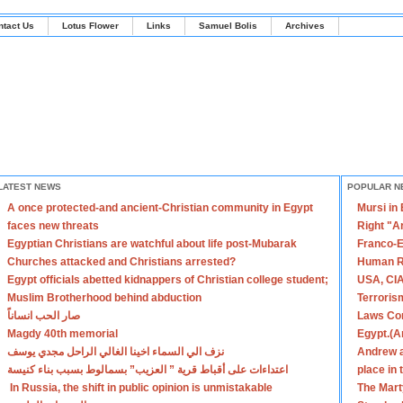
ntact Us
Lotus Flower
Links
Samuel Bolis
Archives
LATEST NEWS
POPULAR N
A once protected-and ancient-Christian community in Egypt
Mursi in
faces new threats
Right "A
Egyptian Christians are watchful about life post-Mubarak
Franco-E
Churches attacked and Christians arrested?
Human R
Egypt officials abetted kidnappers of Christian college student;
USA, CIA
Muslim Brotherhood behind abduction
Terroris
صار الحب انساناً
Laws Con
Magdy 40th memorial
Egypt.(A
نزف الي السماء اخينا الغالي الراحل مجدي يوسف
Andrew a
اعتداءات على أقباط قرية ” العزيب” بسمالوط بسبب بناء كنيسة
place in
In Russia, the shift in public opinion is unmistakable
The Mart