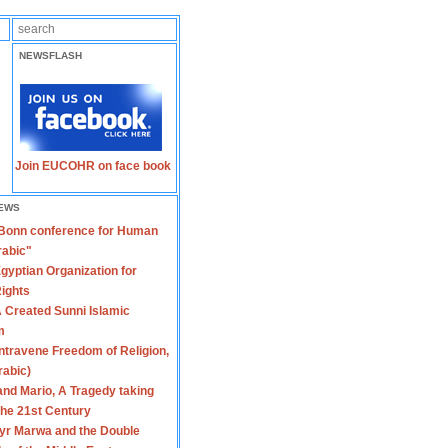
NEWSFLASH
Join EUCOHR on face book
EWS
 Bonn conference for Human
rabic"
gyptian Organization for
ights
 Created Sunni Islamic
m
travene Freedom of Religion,
rabic)
nd Mario, A Tragedy taking
 the 21st Century
yr Marwa and the Double