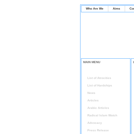
Who Are We
Aims
Co
MAIN MENU
Home
List of Atrocities
List of Hardships
News
Articles
Arabic Articles
Radical Islam Watch
Advocacy
Press Release