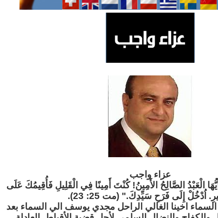
عزاء واج
ب
"َيُّهَا الْعَبْدُ الصَّالِحُ الأَمِينُ! كُنْتَ أَمِينًا فِي الْقَلِيلِ فَأُقِيمُكَ عَلَى
ثِيرِ. اُدْخُلْ إِلَى فَرَحِ سَيِّدِكَ." (مت 25: 23
لسماء اخينا الغالي الراحل مجدي يوسف الي السماء بعد
ل والكفاح والنضال السلمي لأجل قضية الأقباط العادلة