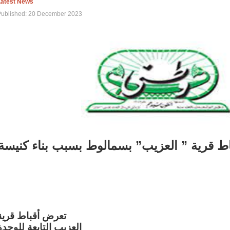
Latest News
Published: 20 December 2023
اط قرية ” العزيب” بسمالوط بسبب بناء كنيسة
تعرض أقباط قرية
العزيب التابعة للوحدة