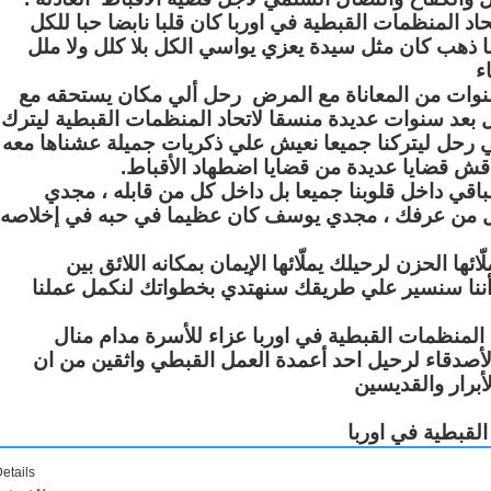
المنظمات القبطية في اوربا كان قلبا نابضا حبا للكل
ما ذهب كان مثل سيدة يعزي يواسي الكل بلا كلل ولا ملل
ء
نوات من المعاناة مع المرض رحل ألي مكان يستحقه مع
ل بعد سنوات عديدة منسقا لاتحاد المنظمات القبطية ليترك
 رحل ليتركنا جميعا نعيش علي ذكريات جميلة عشناها معه
نناقش قضايا عديدة من قضايا اضطهاد الأقباط
قي داخل قلوبنا جميعا بل داخل كل من قابله ، مجدي
من عرفك ، مجدي يوسف كان عظيما في حبه في إخلاصه
ا الحزن لرحيلك يملّائها الإيمان بمكانه اللائق بين
 أننا سنسير علي طريقك سنهتدي بخطواتك لنكمل عملنا
 المنظمات القبطية في اوربا عزاء للأسرة مدام منال
والأصدقاء لرحيل احد أعمدة العمل القبطي واثقين من ان
أبرار والقديسين
لقبطية في اوربا
etails