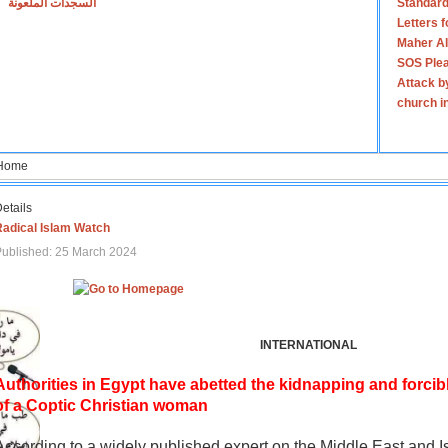
السجدات الملعونة
Standard
Letters 
Maher Al
SOS Plea
Attack b
church i
Home
etails
Radical Islam Watch
ublished: 25 March 2024
INTERNATIONAL
Authorities in Egypt have abetted the kidnapping and forcib
of a Coptic Christian woman
According to a widely published expert on the Middle East and I