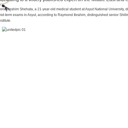
rene Ibrahim Shehata, a 21-year-old medical student at Asyut National University,
id-term exams in Asyut, according to Raymond Ibrahim, distinguished senior Shill
nstitute.