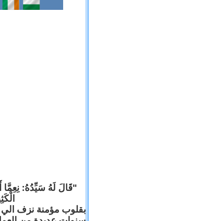
قَالَ لَهُ سَيِّدُهُ: نِعِمَّا أ
الْكَ).
بقلوب مؤمنة نزف الي ا
سنوات عديدة من العم .