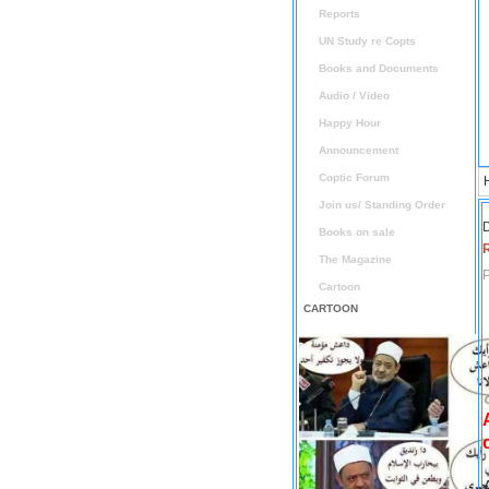
Reports
UN Study re Copts
Books and Documents
Audio / Video
Happy Hour
Announcement
Coptic Forum
Join us/ Standing Order
D
Books on sale
The Magazine
P
Cartoon
CARTOON