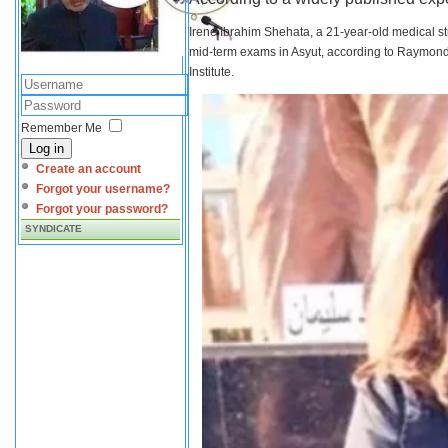
Irene Ibrahim Shehata, a 21-year-old medical s
mid-term exams in Asyut, according to Raymond 
Institute.
Remember Me
Log in
Create an account
Forgot your username?
Forgot your password?
SYNDICATE