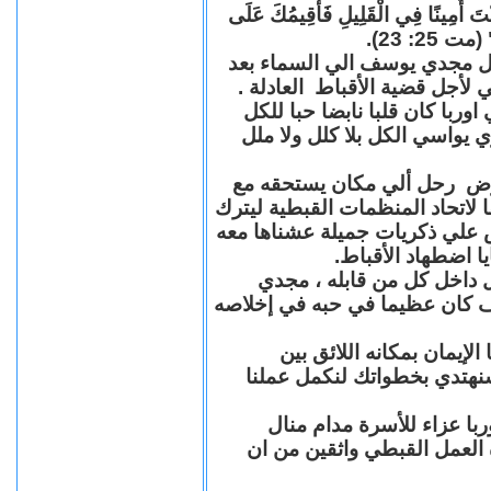
"كُنْتَ أَمِينًا فِي الْقَلِيلِ فَأُقِيمُكَ عَلَى
(مت 25: 23
حل مجدي يوسف الي السماء بعد
ي لأجل قضية الأقباط العادلة
با كان قلبا نابضا حبا للكل
 يواسي الكل بلا كلل ولا ملل
مرض رحل ألي مكان يستحقه مع
 لاتحاد المنظمات القبطية ليترك
ش علي ذكريات جميلة عشناها معه
يا اضطهاد الأقباط
 داخل كل من قابله ، مجدي
كان عظيما في حبه في إخلاصه
لإيمان بمكانه اللائق بين
نهتدي بخطواتك لنكمل عملنا
با عزاء للأسرة مدام منال
ة العمل القبطي واثقين من ان