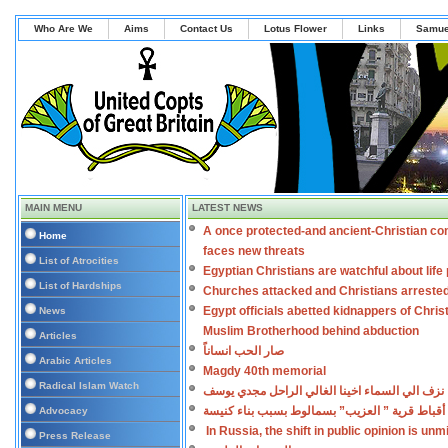
Who Are We
Aims
Contact Us
Lotus Flower
Links
Samue
MAIN MENU
LATEST NEWS
A once protected-and ancient-Christian co
Home
faces new threats
List of Atrocities
Egyptian Christians are watchful about lif
List of Hardships
Churches attacked and Christians arreste
Egypt officials abetted kidnappers of Chris
News
Muslim Brotherhood behind abduction
Articles
صار الحب انساناً
Arabic Articles
Magdy 40th memorial
Radical Islam Watch
نزف الي السماء اخينا الغالي الراحل مجدي يوسف
أقباط قرية ” العزيب” بسمالوط بسبب بناء كنيسة
Advocacy
In Russia, the shift in public opinion is un
Press Release