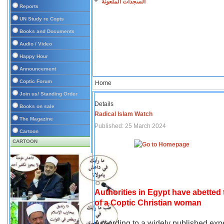
السجدات الملعونة
Reports
UN Study re Copts
Books and Documents
Audio / Video
Happy Hour
Announcement
Coptic Forum
Home
Join us/ Standing Order
Details
Books on sale
Radical Islam Watch
The Magazine
Published: 25 March 2024
Cartoon
CARTOON
Authorities in Egypt have abetted
of a Coptic Christian woman
According to a widely published expe