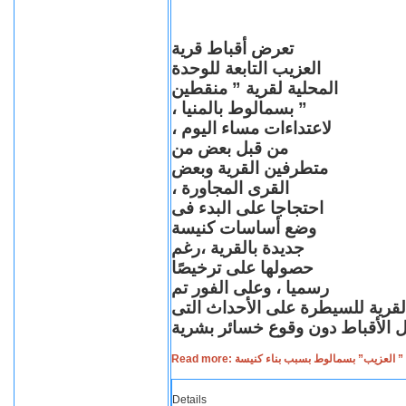
تعرض أقباط قرية
العزيب التابعة للوحدة
المحلية لقرية ” منقطين
” بسمالوط بالمنيا ،
لاعتداءات مساء اليوم ،
من قبل بعض من
متطرفين القرية وبعض
القرى المجاورة ،
احتجاجا على البدء فى
وضع أساسات كنيسة
جديدة بالقرية ،رغم
حصولها على ترخيصًا
رسميا ، وعلى الفور تم
القرية للسيطرة على الأحداث التى
Read more: لعزيب” بسمالوط بسبب بناء كنيسة
Details