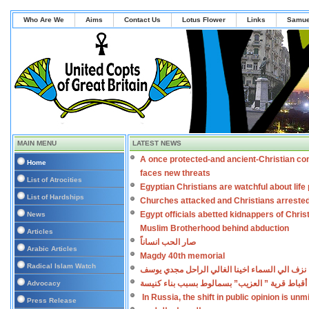
Who Are We
Aims
Contact Us
Lotus Flower
Links
Samue
MAIN MENU
LATEST NEWS
A once protected-and ancient-Christian co
Home
faces new threats
List of Atrocities
Egyptian Christians are watchful about lif
List of Hardships
Churches attacked and Christians arreste
Egypt officials abetted kidnappers of Chris
News
Muslim Brotherhood behind abduction
Articles
صار الحب انساناً
Arabic Articles
Magdy 40th memorial
Radical Islam Watch
نزف الي السماء اخينا الغالي الراحل مجدي يوسف
أقباط قرية ” العزيب” بسمالوط بسبب بناء كنيسة
Advocacy
In Russia, the shift in public opinion is un
Press Release