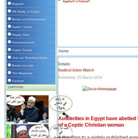
السجدات الملعونة
Reports
UN Study re Copts
Books and Documents
Audio / Video
Happy Hour
Announcement
Coptic Forum
Home
Join us/ Standing Order
Details
Books on sale
Radical Islam Watch
The Magazine
Published: 25 March 2024
Cartoon
CARTOON
Authorities in Egypt have abetted
of a Coptic Christian woman
According to a widely published expe