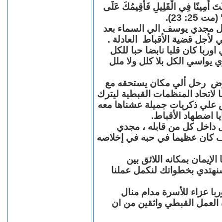
"كُنْتَ أَمِينًا فِي الْقَلِيلِ فَأُقِيمُكَ عَلَى
(مت 25: 23
حل مجدي يوسف الي السماء بعد
ي لأجل قضية الأقباط العادلة
با كان قلبا نابضا حبا للكل
 يواسي الكل بلا كلل ولا ملل
مرض رحل ألي مكان يستحقه مع
 لاتحاد المنظمات القبطية ليترك
ش علي ذكريات جميلة عشناها معه
يا اضطهاد الأقباط
 داخل كل من قابله ، مجدي
كان عظيما في حبه في إخلاصه
لإيمان بمكانه اللائق بين
نهتدي بخطواتك لنكمل عملنا
با عزاء للأسرة مدام منال
ة العمل القبطي واثقين من ان