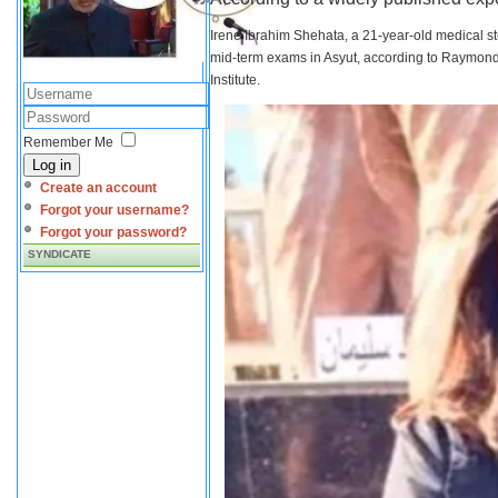
Irene Ibrahim Shehata, a 21-year-old medical s
mid-term exams in Asyut, according to Raymond 
Institute.
Remember Me
Log in
Create an account
Forgot your username?
Forgot your password?
SYNDICATE