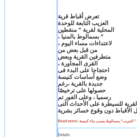
تعرض أقباط قرية
العزيب التابعة للوحدة
المحلية لقرية ” منقطين
” بسمالوط بالمنيا ،
لاعتداءات مساء اليوم ،
من قبل بعض من
متطرفين القرية وبعض
القرى المجاورة ،
احتجاجا على البدء فى
وضع أساسات كنيسة
جديدة بالقرية ،رغم
حصولها على ترخيصًا
رسميا ، وعلى الفور تم
القرية للسيطرة على الأحداث التى
Read more: لعزيب” بسمالوط بسبب بناء كنيسة
Details