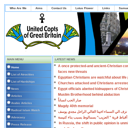
Who Are We
Aims
Contact Us
Lotus Flower
Links
Samue
MAIN MENU
LATEST NEWS
A once protected-and ancient-Christian co
Home
faces new threats
List of Atrocities
Egyptian Christians are watchful about lif
List of Hardships
Churches attacked and Christians arreste
Egypt officials abetted kidnappers of Chris
News
Muslim Brotherhood behind abduction
Articles
صار الحب انساناً
Arabic Articles
Magdy 40th memorial
Radical Islam Watch
نزف الي السماء اخينا الغالي الراحل مجدي يوسف
أقباط قرية ” العزيب” بسمالوط بسبب بناء كنيسة
Advocacy
In Russia, the shift in public opinion is un
Press Release