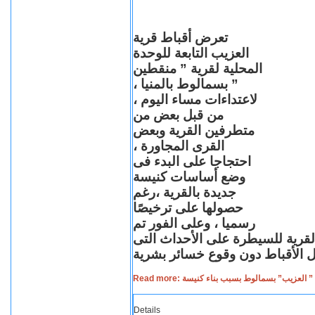
تعرض أقباط قرية
العزيب التابعة للوحدة
المحلية لقرية ” منقطين
” بسمالوط بالمنيا ،
لاعتداءات مساء اليوم ،
من قبل بعض من
متطرفين القرية وبعض
القرى المجاورة ،
احتجاجا على البدء فى
وضع أساسات كنيسة
جديدة بالقرية ،رغم
حصولها على ترخيصًا
رسميا ، وعلى الفور تم
القرية للسيطرة على الأحداث التى
Read more: لعزيب” بسمالوط بسبب بناء كنيسة
Details