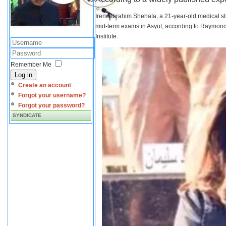
Irene Ibrahim Shehata, a 21-year-old medical s
mid-term exams in Asyut, according to Raymond 
Institute.
Remember Me
Log in
Create an account
Forgot your username?
Forgot your password?
SYNDICATE