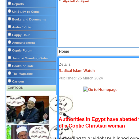
السجدات الملعونة
Reports
UN Study re Copts
Books and Documents
Audio / Video
Happy Hour
Announcement
Coptic Forum
Home
Join us/ Standing Order
Details
Books on sale
Radical Islam Watch
The Magazine
Published: 25 March 2024
Cartoon
CARTOON
Authorities in Egypt have abetted
of a Coptic Christian woman
According to a widely published expe