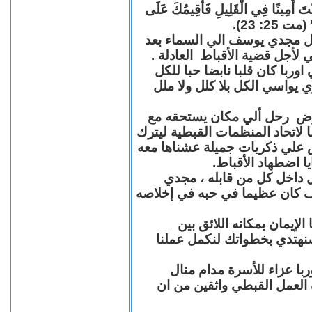
"كُنْتَ أَمِينًا فِي الْقَلِيلِ فَأُقِيمُكَ عَلَى
(مت 25: 23
حل مجدي يوسف الي السماء بعد
ي لأجل قضية الأقباط العادلة
با كان قلبا نابضا حبا للكل
 يواسي الكل بلا كلل ولا ملل
مرض رحل ألي مكان يستحقه مع
 لاتحاد المنظمات القبطية ليترك
ش علي ذكريات جميلة عشناها معه
يا اضطهاد الأقباط
 داخل كل من قابله ، مجدي
كان عظيما في حبه في إخلاصه
لإيمان بمكانه اللائق بين
نهتدي بخطواتك لنكمل عملنا
با عزاء للأسرة مدام منال
ة العمل القبطي واثقين من ان