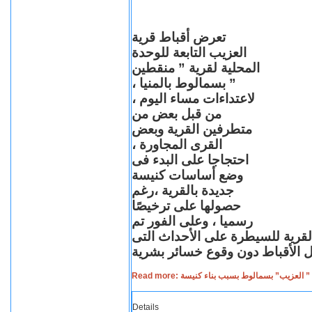
تعرض أقباط قرية
العزيب التابعة للوحدة
المحلية لقرية ” منقطين
” بسمالوط بالمنيا ،
لاعتداءات مساء اليوم ،
من قبل بعض من
متطرفين القرية وبعض
القرى المجاورة ،
احتجاجا على البدء فى
وضع أساسات كنيسة
جديدة بالقرية ،رغم
حصولها على ترخيصًا
رسميا ، وعلى الفور تم
القرية للسيطرة على الأحداث التى
Read more: لعزيب” بسمالوط بسبب بناء كنيسة
Details