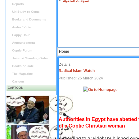
السجدات الملعونة
Reports
UN Study re Copts
Books and Documents
Audio / Video
Happy Hour
Announcement
Coptic Forum
Home
Join us/ Standing Order
Details
Books on sale
Radical Islam Watch
The Magazine
Published: 25 March 2024
Cartoon
CARTOON
Authorities in Egypt have abetted
of a Coptic Christian woman
According to a widely published expe