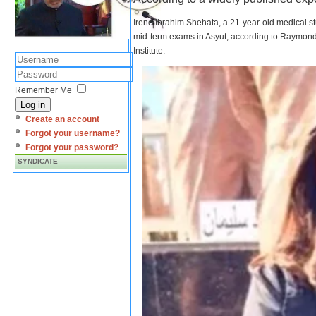
Irene Ibrahim Shehata, a 21-year-old medical s
mid-term exams in Asyut, according to Raymond 
Institute.
Remember Me
Log in
Create an account
Forgot your username?
Forgot your password?
SYNDICATE