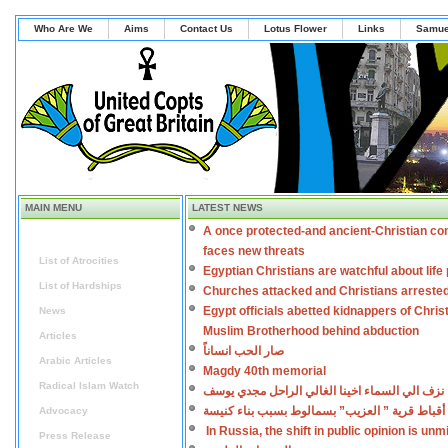
Who Are We
Aims
Contact Us
Lotus Flower
Links
Samue
MAIN MENU
LATEST NEWS
A once protected-and ancient-Christian co
Home
faces new threats
List of Atrocities
Egyptian Christians are watchful about lif
List of Hardships
Churches attacked and Christians arreste
Egypt officials abetted kidnappers of Chris
News
Muslim Brotherhood behind abduction
Articles
صار الحب انساناً
Arabic Articles
Magdy 40th memorial
Radical Islam Watch
نزف الي السماء اخينا الغالي الراحل مجدي يوسف
أقباط قرية ” العزيب” بسمالوط بسبب بناء كنيسة
Advocacy
In Russia, the shift in public opinion is un
Press Release