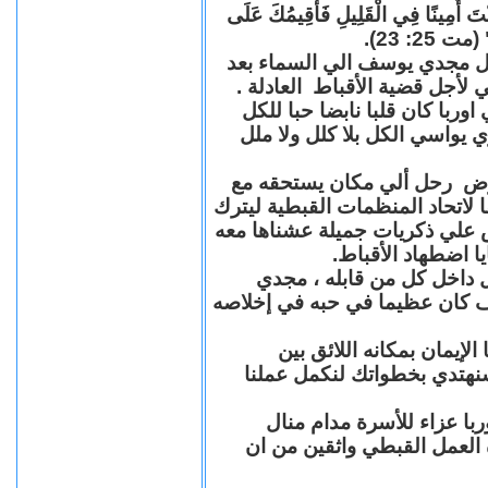
"كُنْتَ أَمِينًا فِي الْقَلِيلِ فَأُقِيمُكَ عَلَى
(مت 25: 23
حل مجدي يوسف الي السماء بعد
ي لأجل قضية الأقباط العادلة
با كان قلبا نابضا حبا للكل
 يواسي الكل بلا كلل ولا ملل
مرض رحل ألي مكان يستحقه مع
 لاتحاد المنظمات القبطية ليترك
ش علي ذكريات جميلة عشناها معه
يا اضطهاد الأقباط
 داخل كل من قابله ، مجدي
كان عظيما في حبه في إخلاصه
لإيمان بمكانه اللائق بين
نهتدي بخطواتك لنكمل عملنا
با عزاء للأسرة مدام منال
ة العمل القبطي واثقين من ان