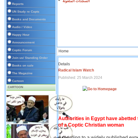
السجدات الملعونة
Reports
UN Study re Copts
Books and Documents
Audio / Video
Happy Hour
Announcement
Coptic Forum
Home
Join us/ Standing Order
Details
Books on sale
Radical Islam Watch
The Magazine
Published: 25 March 2024
Cartoon
CARTOON
Authorities in Egypt have abetted
of a Coptic Christian woman
According to a widely published expe