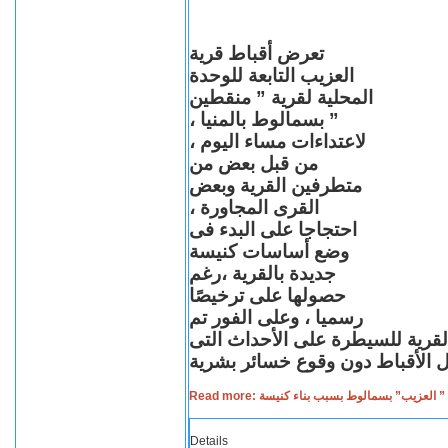
تعرض أقباط قرية
العزيب التابعة للوحدة
المحلية لقرية ” منقطين
” بسمالوط بالمنيا ،
لاعتداءات مساء اليوم ،
من قبل بعض من
متطرفين القرية وبعض
القرى المجاورة ،
احتجاجا على البدء فى
وضع أساسات كنيسة
جديدة بالقرية ،رغم
حصولها على ترخيصًا
رسميا ، وعلى الفور تم
القرية للسيطرة على الأحداث التى
Read more: لعزيب” بسمالوط بسبب بناء كنيسة
Details