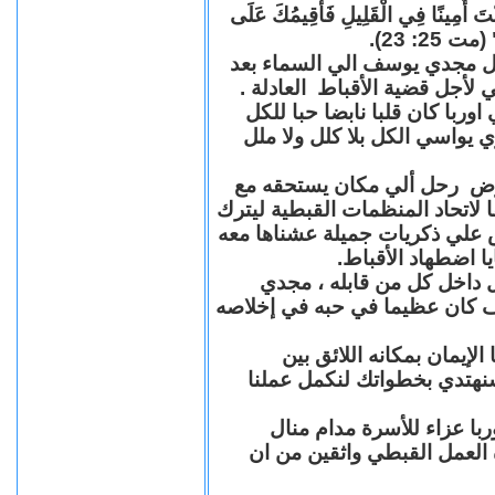
"كُنْتَ أَمِينًا فِي الْقَلِيلِ فَأُقِيمُكَ عَلَى
(مت 25: 23
حل مجدي يوسف الي السماء بعد
ي لأجل قضية الأقباط العادلة
با كان قلبا نابضا حبا للكل
 يواسي الكل بلا كلل ولا ملل
مرض رحل ألي مكان يستحقه مع
 لاتحاد المنظمات القبطية ليترك
ش علي ذكريات جميلة عشناها معه
يا اضطهاد الأقباط
 داخل كل من قابله ، مجدي
كان عظيما في حبه في إخلاصه
لإيمان بمكانه اللائق بين
نهتدي بخطواتك لنكمل عملنا
با عزاء للأسرة مدام منال
ة العمل القبطي واثقين من ان