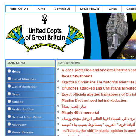
Who Are We
Aims
Contact Us
Lotus Flower
Links
Samue
MAIN MENU
LATEST NEWS
A once protected-and ancient-Christian co
Home
faces new threats
List of Atrocities
Egyptian Christians are watchful about lif
List of Hardships
Churches attacked and Christians arreste
Egypt officials abetted kidnappers of Chris
News
Muslim Brotherhood behind abduction
Articles
صار الحب انساناً
Arabic Articles
Magdy 40th memorial
Radical Islam Watch
نزف الي السماء اخينا الغالي الراحل مجدي يوسف
أقباط قرية ” العزيب” بسمالوط بسبب بناء كنيسة
Advocacy
In Russia, the shift in public opinion is un
Press Release